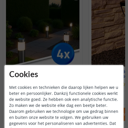
Voordeelset 4 stuks | Lucifer
Solar prik
Cookies
Warm wit
38 cm hoog
(
238
reviews
)
Met cookies en technieken die daarop lijken helpen we u
beter en persoonlijker. Dankzij functionele cookies werkt
54
,
95
59
,
90
OP VOORRAAD
OP VOORRAAD
de website goed. Ze hebben ook een analytische functie.
Zo maken we de website elke dag een beetje beter.
Daarom gebruiken we technologie om uw gedrag binnen
IN WINKELWAGEN
IN WINKELW
en buiten onze website te volgen. We gebruiken uw
gegevens voor het personaliseren van advertenties. Dat