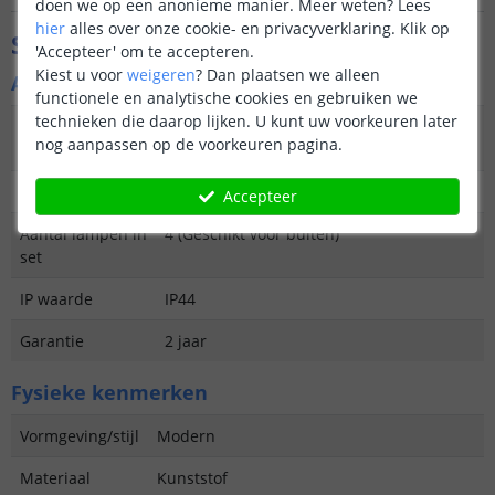
doen we op een anonieme manier.
Meer weten?
Lees
hier
alles over onze cookie- en privacyverklaring. Klik op
Specificaties
'Accepteer' om te accepteren.
Kiest u voor
weigeren
?
Dan plaatsen we alleen
Algemene kenmerken
functionele en analytische cookies en gebruiken we
technieken die daarop lijken. U kunt uw voorkeuren later
Type
Priklamp
nog aanpassen op de voorkeuren pagina.
buitenverlichting
Functie
Decoratief
Accepteer
Aantal lampen in
4 (Geschikt voor buiten)
set
IP waarde
IP44
Garantie
2 jaar
Fysieke kenmerken
Vormgeving/stijl
Modern
Materiaal
Kunststof