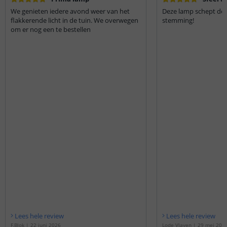
We genieten iedere avond weer van het
Deze lamp schept de j
flakkerende licht in de tuin. We overwegen
stemming!
om er nog een te bestellen
Lees hele review
Lees hele review
F.Blok
|
22 juni 2026
Lode Vlayen
|
29 mei 202