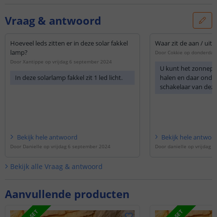
Vraag & antwoord
Hoeveel leds zitten er in deze solar fakkel
Waar zit de aan / uit
lamp?
Door
Cokkie
op
donderdag 
Door
Xantippe
op
vrijdag 6 september 2024
U kunt het zonnepa
In deze solarlamp fakkel zit 1 led licht.
halen en daar onder 
schakelaar van dez
Bekijk
hele
antwoord
Bekijk
hele
antwoo
Door
Danielle
op
vrijdag 6 september 2024
Door
danielle
op
vrijdag 2
Bekijk alle
Vraag & antwoord
Aanvullende producten