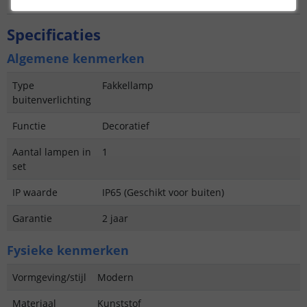
Specificaties
Algemene kenmerken
Type
Fakkellamp
buitenverlichting
Functie
Decoratief
Aantal lampen in
1
set
IP waarde
IP65 (Geschikt voor buiten)
Garantie
2 jaar
Fysieke kenmerken
Vormgeving/stijl
Modern
Materiaal
Kunststof