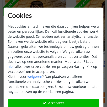
VOORDEELSET
VOORDEELSET
Cookies
Met cookies en technieken die daarop lijken helpen we u
beter en persoonlijker. Dankzij functionele cookies werkt
de website goed. Ze hebben ook een analytische functie.
Zo maken we de website elke dag een beetje beter.
Daarom gebruiken we technologie om uw gedrag binnen
en buiten onze website te volgen. We gebruiken uw
gegevens voor het personaliseren van advertenties. Dat
doen we op een anonieme manier.
Meer weten?
Lees
Voordeelset 2 stuks | Fakkel
Voordeelset 3 
Warm wit
Warm
hier
alles over onze cookie- en privacyverklaring. Klik op
'Accepteer' om te accepteren.
(
393
reviews
)
(
Kiest u voor
weigeren
?
Dan plaatsen we alleen
functionele en analytische cookies en gebruiken we
32
,
50
39
,
90
OP VOORRAAD
OP VOORRAAD
technieken die daarop lijken. U kunt uw voorkeuren later
nog aanpassen op de voorkeuren pagina.
IN WINKELWAGEN
IN WINKELW
Accepteer