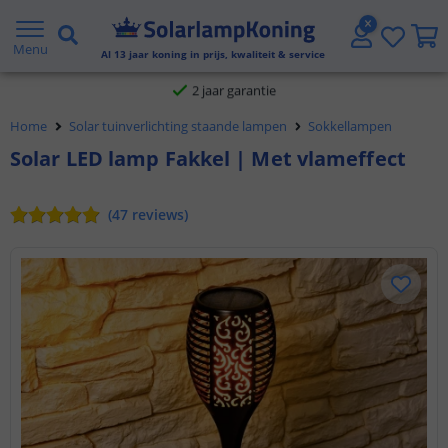
Voor 23:45 uur besteld,
morgen in huis
Menu
Al
13
jaar koning in prijs, kwaliteit & service
2 jaar garantie
Home
Solar tuinverlichting staande lampen
Sokkellampen
Gratis verzending vanaf € 20,- NL en BE
Solar LED lamp Fakkel | Met vlameffect
Klantbeoordeling 9.1
(
47
reviews
)
Voor 23:45 uur besteld,
morgen in huis