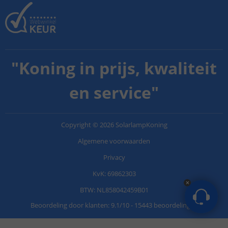
"
Koning in prijs, kwaliteit
en service
"
Copyright
©
2026
SolarlampKoning
Algemene voorwaarden
Privacy
KvK: 69862303
BTW: NL858042459B01
Beoordeling door klanten:
9.1
/
10
-
15443 beoordelingen