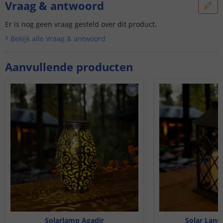
Vraag & antwoord
Er is nog geen vraag gesteld over dit product.
Bekijk alle
Vraag & antwoord
Aanvullende producten
Solarlamp Agadir
Solar Lant