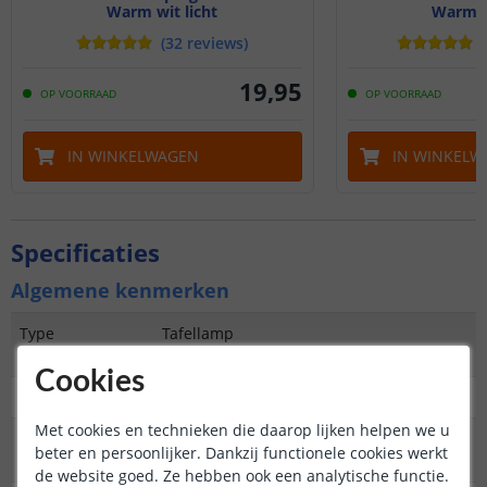
Warm wit licht
Warm wi
(
32
reviews
)
(
19
,
95
OP VOORRAAD
OP VOORRAAD
IN WINKELWAGEN
IN WINKELW
Specificaties
Algemene kenmerken
Type
Tafellamp
buitenverlichting
Cookies
Toepassing
Decoratief
Met cookies en technieken die daarop lijken helpen we u
Aantal lampen in
1
beter en persoonlijker. Dankzij functionele cookies werkt
set
de website goed. Ze hebben ook een analytische functie.