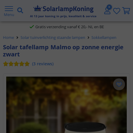
2 jaar garantie
Menu
Al
13
jaar koning in prijs, kwaliteit & service
Gratis verzending vanaf € 20,- NL en BE
Klantbeoordeling 9.1
Home
Solar tuinverlichting staande lampen
Sokkellampen
Solar tafellamp Malmo op zonne energie
Voor 23:45 uur besteld,
morgen in huis
zwart
(
3
reviews
)