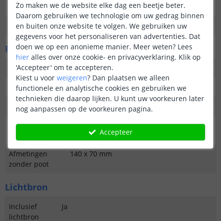
Zo maken we de website elke dag een beetje beter.
IP waarde
IP44 (geschikt voor buiten)
Daarom gebruiken we technologie om uw gedrag binnen
Garantie
2 jaar
en buiten onze website te volgen. We gebruiken uw
gegevens voor het personaliseren van advertenties. Dat
doen we op een anonieme manier.
Meer weten?
Lees
Fysieke kenmerken
hier
alles over onze cookie- en privacyverklaring. Klik op
'Accepteer' om te accepteren.
Vormgeving/stijl
Modern
Kiest u voor
weigeren
?
Dan plaatsen we alleen
Materiaal
Kunststof
functionele en analytische cookies en gebruiken we
technieken die daarop lijken. U kunt uw voorkeuren later
Kleur
Zwart
nog aanpassen op de voorkeuren pagina.
Afmetingen met
140 x 200 mm
Accepteer
poot
Afmetingen
140 x 70 mm
zonder poot
Lichtbron
Inclusief
Ja
lichtbron