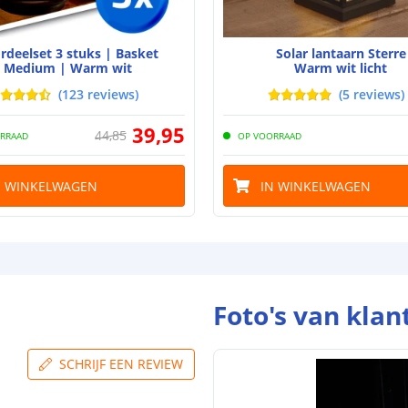
Aantal batteri
rdeelset 3 stuks | Basket
Solar lantaarn Sterre
Batterij verva
Medium | Warm wit
Warm wit licht
Laadtijd
(
123
reviews
)
(
5
reviews
)
Brandduur
39
,
95
44
,
85
RRAAD
OP VOORRAAD
Solar panee
N WINKELWAGEN
IN WINKELWAGEN
Type paneel
Capaciteit
De meest voork
blog
.
Foto's van klan
SCHRIJF EEN REVIEW