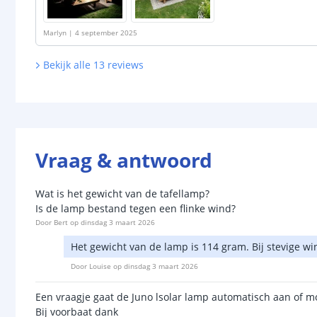
Marlyn
|
4 september 2025
Bekijk alle
13
reviews
Vraag & antwoord
Wat is het gewicht van de tafellamp?
Is de lamp bestand tegen een flinke wind?
Door
Bert
op
dinsdag 3 maart 2026
Het gewicht van de lamp is 114 gram. Bij stevige w
Door
Louise
op
dinsdag 3 maart 2026
Een vraagje gaat de Juno lsolar lamp automatisch aan of mo
Bij voorbaat dank