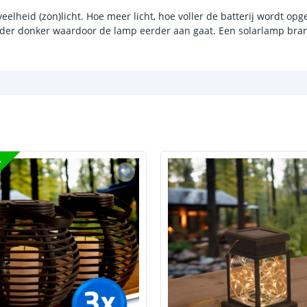
lheid (zon)licht. Hoe meer licht, hoe voller de batterij wordt opge
Sensor en s
rder donker waardoor de lamp eerder aan gaat. Een solarlamp bran
Schemersenso
Bewegingssen
Uitschakeltijd
Detectieafstan
Detectiehoek
T
Schakelaar aan
Aantal lichtst
Batterij
Type batterij
Capaciteit