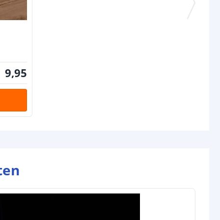
jen
1
ngbaar
Ja
6-8 uur (afhankelijk van zonlicht)
tot 8 uur (afhankelijk van laadtijd)
9
,
95
l
Monocrystalline
1,0W 5V/200mA
omende termen worden uitgelegd in onze
Solar informatie
ten