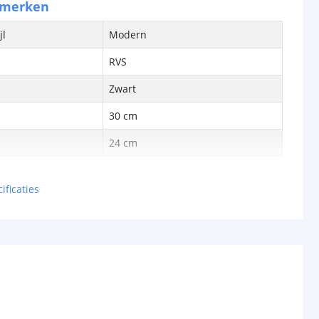
nmerken
jl
Modern
RVS
Zwart
30 cm
24 cm
ificaties
bron
Ja
LED
cht
125 Lumen
Warm wit 3000K
18