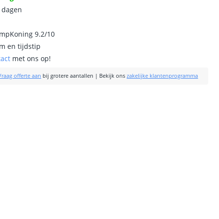
0 dagen
ampKoning 9.2/10
m en tijdstip
tact
met ons op!
Vraag offerte aan
bij grotere aantallen
|
Bekijk ons
zakelijke klantenprogramma