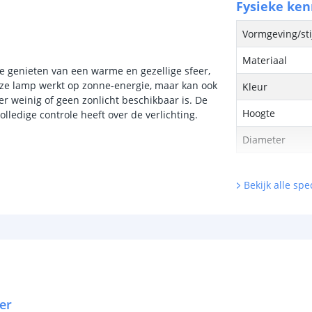
Fysieke ke
Vormgeving/sti
Materiaal
e genieten van een warme en gezellige sfeer,
eze lamp werkt op zonne-energie, maar kan ook
Kleur
 weinig of geen zonlicht beschikbaar is. De
Hoogte
ledige controle heeft over de verlichting.
Diameter
Lichtbron
Bekijk alle spec
Inclusief licht
Type LED
Hoeveelheid li
Kleur licht
er
Aantal LEDS