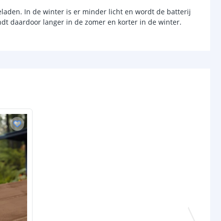
laden. In de winter is er minder licht en wordt de batterij
chakelaar
dt daardoor langer in de zomer en korter in de winter.
r
Nee
sor
Nee
-
d (max)
-
-
/uit
Ja
anden
3 + uit-stand
3.7V (Li-ion)
2000 mAh