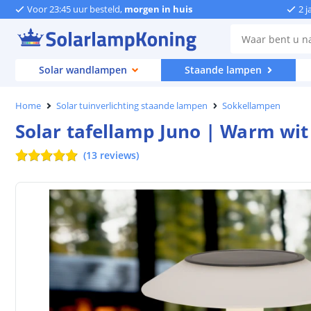
Voor 23:45 uur besteld,
morgen in huis
2 j
Solar wandlampen
Staande lampen
Home
Solar tuinverlichting staande lampen
Sokkellampen
Solar tafellamp Juno | Warm wit 
(
13
reviews
)