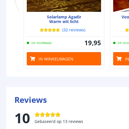
Solarlamp Agadir
Voo
Warm wit licht
(
32
reviews
)
19
,
95
OP VOORRAAD
OP VOO
IN WINKELWAGEN
I
Reviews
10
Gebaseerd op
13
reviews