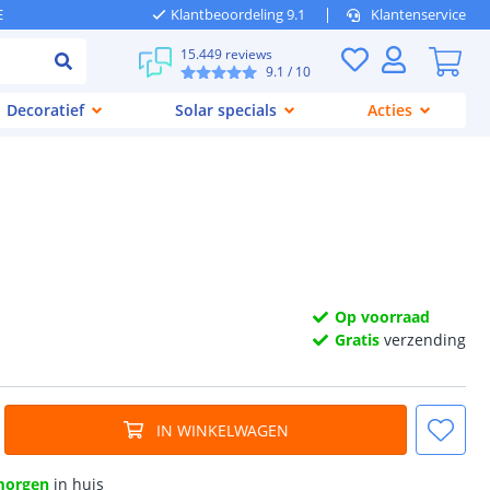
E
Klantbeoordeling 9.1
Klantenservice
15.449 reviews
9.1
/ 10
Decoratief
Solar specials
Acties
Op voorraad
Gratis
verzending
IN WINKELWAGEN
morgen
in huis