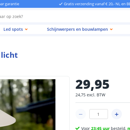
aar garantie
Gratis verzending vanaf € 20,- NL en B
Led spots
Schijnwerpers en bouwlampen
licht
29
,
95
24
,
75
excl.
BTW
Voor
23:45 uur
besteld,