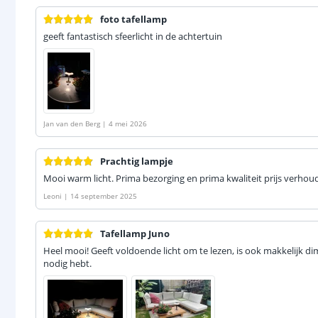
foto tafellamp
geeft fantastisch sfeerlicht in de achtertuin
Jan van den Berg
|
4 mei 2026
Prachtig lampje
Mooi warm licht. Prima bezorging en prima kwaliteit prijs verhou
Leoni
|
14 september 2025
Tafellamp Juno
Heel mooi! Geeft voldoende licht om te lezen, is ook makkelijk dimb
nodig hebt.