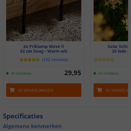
2x Priklamp Move II
Solar lichts
52 cm hoog - Warm wit
20 leds -
(
122
reviews
)
29
,
95
OP VOORRAAD
OP VOORRAAD
IN WINKELWAGEN
IN WINKELW
Specificaties
Algemene kenmerken