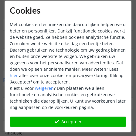
Type
Priklamp
Cookies
buitenverlichting
Met cookies en technieken die daarop lijken helpen we u
Functie
Decoratief
beter en persoonlijker. Dankzij functionele cookies werkt
Aantal lampen in
1
de website goed. Ze hebben ook een analytische functie.
set
Zo maken we de website elke dag een beetje beter.
Daarom gebruiken we technologie om uw gedrag binnen
IP waarde
IP44 (Geschikt voor buiten)
en buiten onze website te volgen. We gebruiken uw
gegevens voor het personaliseren van advertenties. Dat
Garantie
2 jaar
doen we op een anonieme manier.
Meer weten?
Lees
hier
alles over onze cookie- en privacyverklaring. Klik op
Fysieke kenmerken
'Accepteer' om te accepteren.
Kiest u voor
weigeren
?
Dan plaatsen we alleen
Vormgeving/stijl
Modern
functionele en analytische cookies en gebruiken we
technieken die daarop lijken. U kunt uw voorkeuren later
Materiaal
RVS
nog aanpassen op de voorkeuren pagina.
Kleur
Transparante ster
Accepteer
Hoogte
59 cm
(inclusief