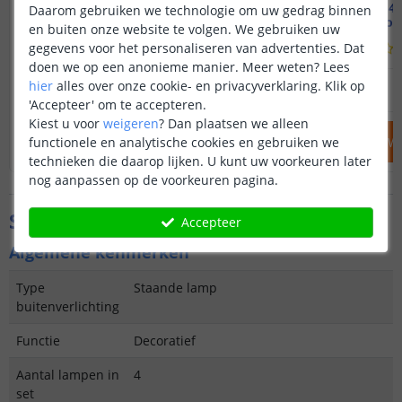
2x Solar priklamp Prickle
Voordeelset 4 
Daarom gebruiken we technologie om uw gedrag binnen
50 cm hoog - Warm wit
30 cm hoog
en buiten onze website te volgen. We gebruiken uw
gegevens voor het personaliseren van advertenties. Dat
(
210
reviews
)
doen we op een anonieme manier.
Meer weten?
Lees
17
,
95
hier
alles over onze cookie- en privacyverklaring. Klik op
OP VOORRAAD
OP VOORRAAD
'Accepteer' om te accepteren.
Kiest u voor
weigeren
?
Dan plaatsen we alleen
IN WINKELWAGEN
IN WINKELW
functionele en analytische cookies en gebruiken we
technieken die daarop lijken. U kunt uw voorkeuren later
nog aanpassen op de voorkeuren pagina.
Specificaties
Accepteer
Algemene kenmerken
Type
Staande lamp
buitenverlichting
Functie
Decoratief
Aantal lampen in
4
set