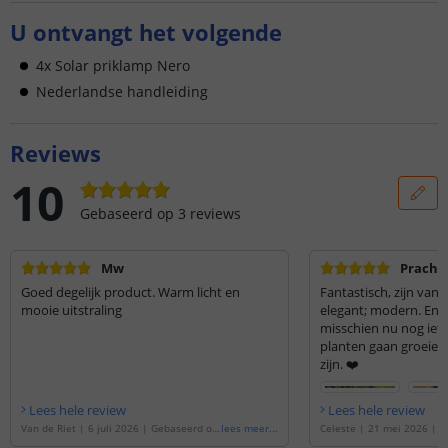
U ontvangt het volgende
4x Solar priklamp Nero
Nederlandse handleiding
Reviews
10
Gebaseerd op
3
reviews
Mw
Prachtig
Goed degelijk product. Warm licht en
Fantastisch, zijn van 
mooie uitstraling
elegant; modern. En 
misschien nu nog iets 
planten gaan groeien
zijn. ❤️
Lees hele review
Lees hele review
Van de Riet
|
6 juli 2026
|
Gebaseerd op
lees meer
...
Celeste
|
21 mei 2026
|
G
de
'
Solar priklamp Nero - Met grondspies
e
'
Solar priklamp Nero - Me