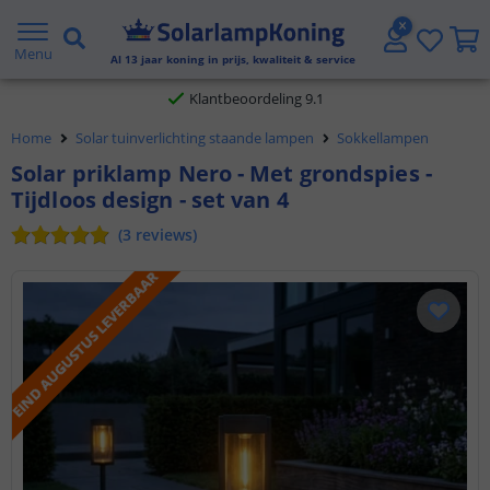
Gratis verzending vanaf € 20,- NL en BE
Menu
Al
13
jaar koning in prijs, kwaliteit & service
Klantbeoordeling 9.1
Home
Solar tuinverlichting staande lampen
Sokkellampen
Voor 23:45 uur besteld,
morgen in huis
Solar priklamp Nero - Met grondspies -
Tijdloos design - set van 4
(
3
reviews
)
EIND AUGUSTUS LEVERBAAR