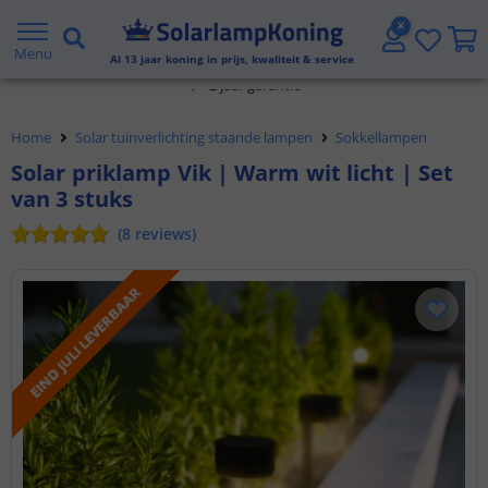
2 jaar garantie
Menu
Al
13
jaar koning in prijs, kwaliteit & service
Gratis verzending vanaf € 20,- NL en BE
Home
Solar tuinverlichting staande lampen
Sokkellampen
Klantbeoordeling 9.1
Solar priklamp Vik | Warm wit licht | Set
van 3 stuks
Voor 23:45 uur besteld,
morgen in huis
(
8
reviews
)
EIND JULI LEVERBAAR