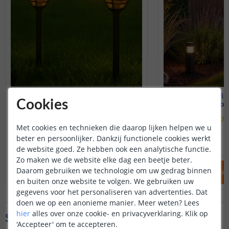
2x Solar priklamp Prickle
2x Solar pri
Cookies
50 cm hoog - Warm wit
30 cm hoog
(
210
reviews
)
Met cookies en technieken die daarop lijken helpen we u
beter en persoonlijker. Dankzij functionele cookies werkt
17
,
95
OP VOORRAAD
OP VOORRAAD
de website goed. Ze hebben ook een analytische functie.
Zo maken we de website elke dag een beetje beter.
Daarom gebruiken we technologie om uw gedrag binnen
IN WINKELWAGEN
IN WINKELW
en buiten onze website te volgen. We gebruiken uw
gegevens voor het personaliseren van advertenties. Dat
doen we op een anonieme manier.
Meer weten?
Lees
hier
alles over onze cookie- en privacyverklaring. Klik op
Specificaties
'Accepteer' om te accepteren.