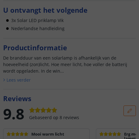
U ontvangt het volgende
3x Solar LED priklamp Vik
Nederlandse handleiding
Productinformatie
De brandduur van een solarlamp is afhankelijk van de
hoeveelheid (zon)licht. Hoe meer licht, hoe voller de batterij
wordt opgeladen. In de win...
Lees verder
Reviews
9.8
Gebaseerd op
8
reviews
Mooi warm licht
Erg moo
lampje