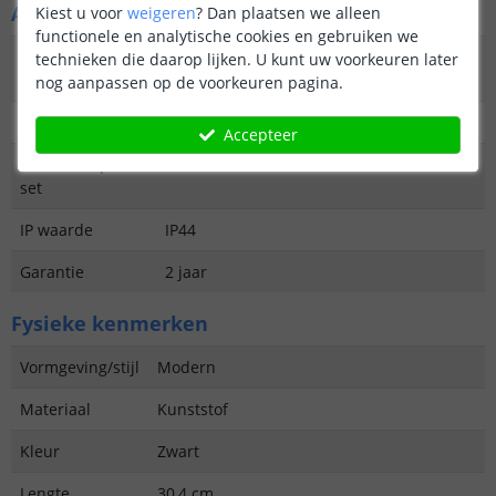
Algemene kenmerken
Kiest u voor
weigeren
?
Dan plaatsen we alleen
functionele en analytische cookies en gebruiken we
Type
Priklamp
technieken die daarop lijken. U kunt uw voorkeuren later
buitenverlichting
nog aanpassen op de voorkeuren pagina.
Functie
Decoratief
Accepteer
Aantal lampen in
3
set
IP waarde
IP44
Garantie
2 jaar
Fysieke kenmerken
Vormgeving/stijl
Modern
Materiaal
Kunststof
Kleur
Zwart
Lengte
30,4 cm