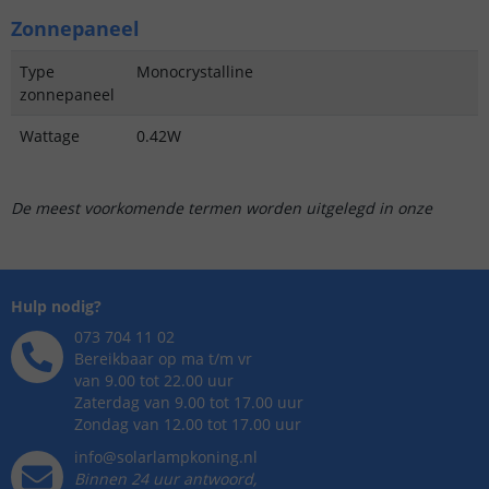
Zonnepaneel
Type
Monocrystalline
zonnepaneel
Wattage
0.42W
De meest voorkomende termen worden uitgelegd in onze
Hulp nodig?
073 704 11 02
Bereikbaar op ma t/m vr
van 9.00 tot 22.00 uur
Zaterdag van 9.00 tot 17.00 uur
Zondag van 12.00 tot 17.00 uur
info@solarlampkoning.nl
Binnen 24 uur antwoord,