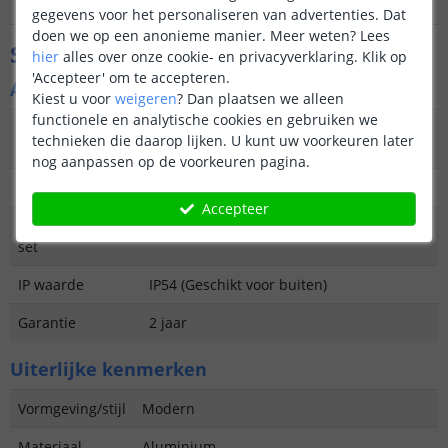
gegevens voor het personaliseren van advertenties. Dat
doen we op een anonieme manier.
Meer weten?
Lees
Specificaties
hier
alles over onze cookie- en privacyverklaring. Klik op
'Accepteer' om te accepteren.
Algemene kenmerken
Kiest u voor
weigeren
?
Dan plaatsen we alleen
functionele en analytische cookies en gebruiken we
Type
Staande lamp
technieken die daarop lijken. U kunt uw voorkeuren later
buitenverlichting
nog aanpassen op de voorkeuren pagina.
Functie
Decoratief/functioneel
Accepteer
Aantal lampen in
1
set
IP waarde
IP54 (Geschikt voor buiten)
Garantie
2 jaar
Uiterlijke kenmerken
Vormgeving/stijl
Modern
Materiaal
Aluminium