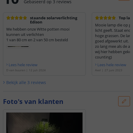
Gebaseerd op
3
reviews
staande solarverlichting
Top la
Edison
Mooie lamp die op g
We hebben onze Witte potten mooi
licht geeft. Staat eno
kunnen uit verlichten
hoge grassen. De lamp
1 van 80 cm en 2 van 50 cm besteld
goed afgewerkt uit. Hopelijk gaat deze net
zo lang mee als de a
wij hier hebben gekoc
counting)
Lees hele review
Lees hele review
D van buuren
|
12 juli 2024
Axel
|
27 juni 2023
Bekijk alle
3
reviews
Foto's van klanten