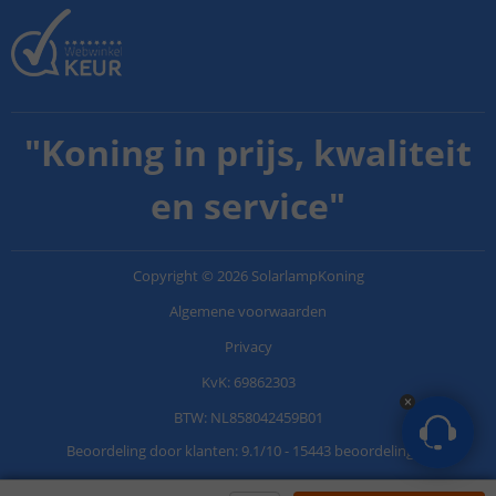
"
Koning in prijs, kwaliteit
en service
"
Copyright
©
2026
SolarlampKoning
Algemene voorwaarden
Privacy
KvK: 69862303
BTW: NL858042459B01
Beoordeling door klanten:
9.1
/
10
-
15443 beoordelingen