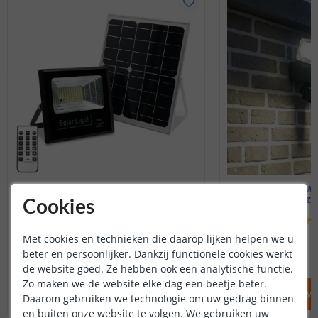
Solar schijnwerper Capital II
Solar schijnwe
Met los zonnepaneel
Met los z
Cookies
(
27
reviews
)
Met cookies en technieken die daarop lijken helpen we u
79
,
95
beter en persoonlijker. Dankzij functionele cookies werkt
OP VOORRAAD
OP VOORRAAD
de website goed. Ze hebben ook een analytische functie.
Zo maken we de website elke dag een beetje beter.
IN WINKELWAGEN
IN WINKELW
Daarom gebruiken we technologie om uw gedrag binnen
en buiten onze website te volgen. We gebruiken uw