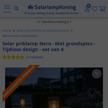
Gratis verzending vanaf € 20,- NL en BE
Menu
Al
13
jaar koning in prijs, kwaliteit & service
Klantbeoordeling 9.1
Home
Solar tuinverlichting staande lampen
Voor 23:45 uur besteld,
morgen in huis
Alle staande solarlampen
Solar priklamp Nero - Met grondspies -
Tijdloos design - set van 8
(
3
reviews
)
EIND AUGUSTUS LEVERBAAR