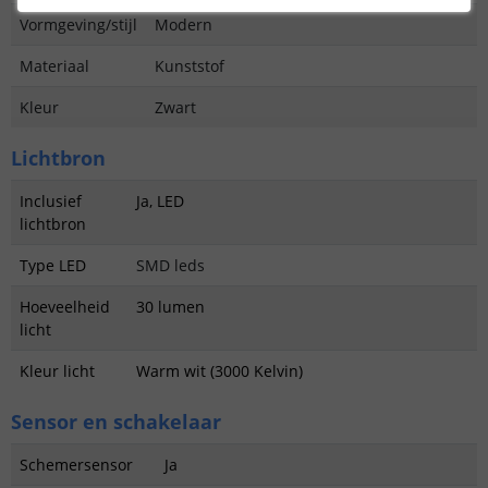
Vormgeving/stijl
Modern
Materiaal
Kunststof
Kleur
Zwart
Lichtbron
Inclusief
Ja, LED
lichtbron
Type LED
SMD leds
Hoeveelheid
30 lumen
licht
Kleur licht
Warm wit (3000 Kelvin)
Sensor en schakelaar
Schemersensor
Ja