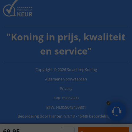
"
Koning in prijs, kwaliteit
en service
"
Copyright
©
2026
SolarlampKoning
Algemene voorwaarden
Privacy
KvK: 69862303
BTW: NL858042459B01
Beoordeling door klanten:
9.1
/
10
-
15449 beoordelingen
69
,
95