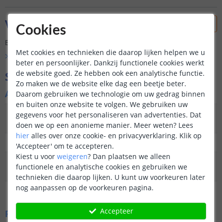
Vraag & antwoord
Cookies
Er is nog geen vraag gesteld over dit product.
Met cookies en technieken die daarop lijken helpen we u
Bekijk alle
Vraag & antwoord
beter en persoonlijker. Dankzij functionele cookies werkt
de website goed. Ze hebben ook een analytische functie.
Specificaties
Zo maken we de website elke dag een beetje beter.
Algemene kenmerken
Daarom gebruiken we technologie om uw gedrag binnen
en buiten onze website te volgen. We gebruiken uw
Type
Staande lamp
gegevens voor het personaliseren van advertenties. Dat
buitenverlichting
doen we op een anonieme manier.
Meer weten?
Lees
hier
alles over onze cookie- en privacyverklaring. Klik op
Functie
Decoratief
'Accepteer' om te accepteren.
Kiest u voor
weigeren
?
Dan plaatsen we alleen
Aantal lampen in
8
functionele en analytische cookies en gebruiken we
set
technieken die daarop lijken. U kunt uw voorkeuren later
nog aanpassen op de voorkeuren pagina.
Garantie
2 jaar
Accepteer
Fysieke kenmerken