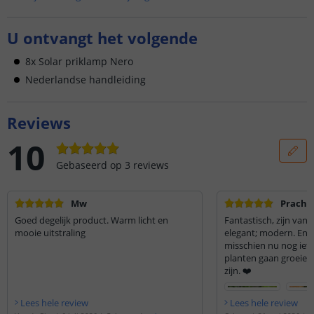
U ontvangt het volgende
8x Solar priklamp Nero
Nederlandse handleiding
Reviews
10
Gebaseerd op
3
reviews
Mw
Prachtig
Goed degelijk product. Warm licht en
Fantastisch, zijn van 
mooie uitstraling
elegant; modern. En 
misschien nu nog iets 
planten gaan groeien
zijn. ❤️
Lees hele review
Lees hele review