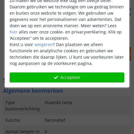
Zo maken we de website elke dag een beetje beter.
Daarom gebruiken we technologie om uw gedrag binnen
2x Solar priklamp Prickle
Voordeelset 4 
en buiten onze website te volgen. We gebruiken uw
50 cm hoog - Warm wit
30 cm hoog
gegevens voor het personaliseren van advertenties. Dat
(
210
reviews
)
doen we op een anonieme manier.
Meer weten?
Lees
hier
alles over onze cookie- en privacyverklaring. Klik op
17
,
95
OP VOORRAAD
OP VOORRAAD
'Accepteer' om te accepteren.
Kiest u voor
weigeren
?
Dan plaatsen we alleen
functionele en analytische cookies en gebruiken we
IN WINKELWAGEN
IN WINKELW
technieken die daarop lijken. U kunt uw voorkeuren later
nog aanpassen op de voorkeuren pagina.
Accepteer
Specificaties
Algemene kenmerken
Type
Staande lamp
buitenverlichting
Functie
Decoratief
Aantal lampen in
4