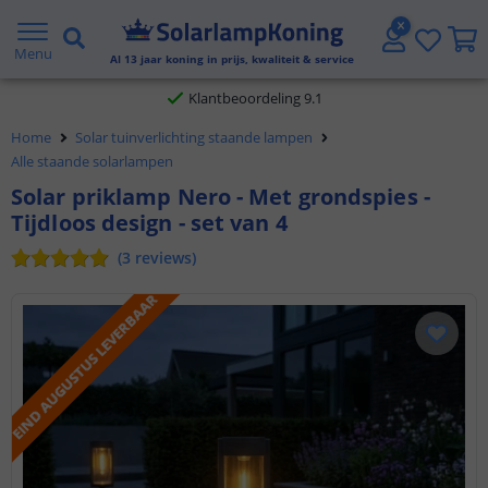
Gratis verzending vanaf € 20,- NL en BE
Menu
Al
13
jaar koning in prijs, kwaliteit & service
Klantbeoordeling 9.1
Home
Solar tuinverlichting staande lampen
Voor 23:45 uur besteld,
morgen in huis
Alle staande solarlampen
Solar priklamp Nero - Met grondspies -
Tijdloos design - set van 4
(
3
reviews
)
EIND AUGUSTUS LEVERBAAR