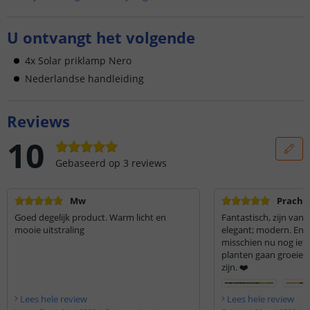
U ontvangt het volgende
4x Solar priklamp Nero
Nederlandse handleiding
Reviews
10
Gebaseerd op
3
reviews
Mw
Prachtig
Goed degelijk product. Warm licht en
Fantastisch, zijn van 
mooie uitstraling
elegant; modern. En 
misschien nu nog iets 
planten gaan groeien
zijn. ❤️
Lees hele review
Lees hele review