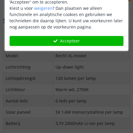
'Accepteer' om te accepteren.
Kiest u voor
weigeren
?
Dan plaatsen we alleen
functionele en analytische cookies en gebruiken we
Specificaties
technieken die daarop lijken. U kunt uw voorkeuren later
nog aanpassen op de voorkeuren pagina.
Type lamp
Solar wandlamp
Accepteer
Aantal stuks
2 lampen
Model
Recht XL-model
Lichtrichting
Up-down light
Lichtopbrengst
120 lumen per lamp
Lichtkleur
Warm wit, 2700K
Aantal leds
6 leds per lamp
Solar paneel
5V 1,6W monocrystalline per lamp
Batterij
3,7V 2000mAh Li-Ion per lamp