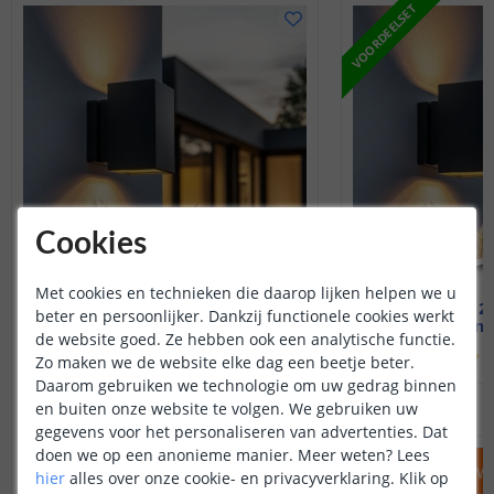
VOORDEELSET
Cookies
Met cookies en technieken die daarop lijken helpen we u
Solar up-down light Sverre
Voordeelset 2 
beter en persoonlijker. Dankzij functionele cookies werkt
Warm wit - Recht
Up-down -
de website goed. Ze hebben ook een analytische functie.
(
457
reviews
)
(
Zo maken we de website elke dag een beetje beter.
Daarom gebruiken we technologie om uw gedrag binnen
39
,
95
en buiten onze website te volgen. We gebruiken uw
OP VOORRAAD
OP VOORRAAD
gegevens voor het personaliseren van advertenties. Dat
doen we op een anonieme manier.
Meer weten?
Lees
IN WINKELWAGEN
IN WINKELW
hier
alles over onze cookie- en privacyverklaring. Klik op