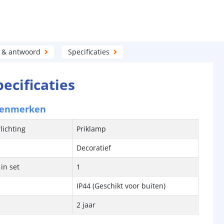
 & antwoord
Specificaties
pecificaties
kenmerken
lichting
Priklamp
Decoratief
in set
1
IP44 (Geschikt voor buiten)
2 jaar