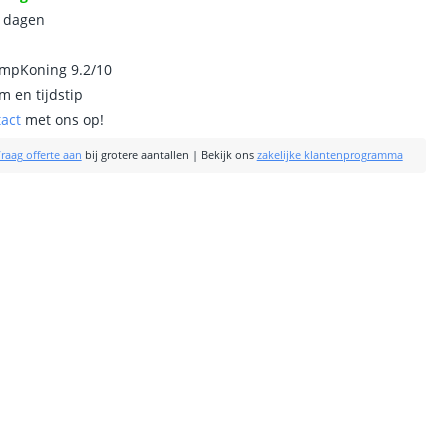
0 dagen
ampKoning 9.2/10
m en tijdstip
tact
met ons op!
raag offerte aan
bij grotere aantallen
|
Bekijk ons
zakelijke klantenprogramma