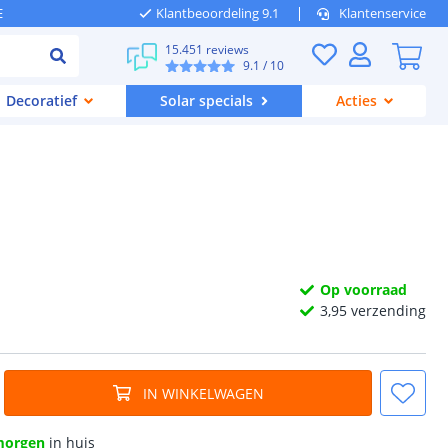
E
Klantbeoordeling 9.1
Klantenservice
15.451 reviews
9.1
/ 10
Decoratief
Solar specials
Acties
Op voorraad
3,
95
verzending
IN WINKELWAGEN
morgen
in huis