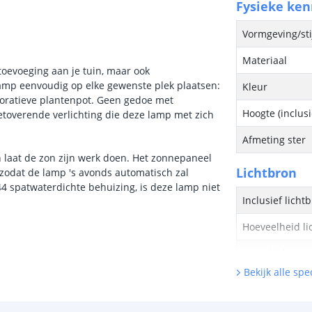
Fysieke ke
Vormgeving/sti
Materiaal
 toevoeging aan je tuin, maar ook
amp eenvoudig op elke gewenste plek plaatsen:
Kleur
ecoratieve plantenpot. Geen gedoe met
Hoogte (inclus
toverende verlichting die deze lamp met zich
Afmeting ster
 laat de zon zijn werk doen. Het zonnepaneel
Lichtbron
 zodat de lamp 's avonds automatisch zal
4 spatwaterdichte behuizing, is deze lamp niet
Inclusief licht
Hoeveelheid li
Vergelijkbaar 
Bekijk alle spec
Kleur licht
Aantal LEDS