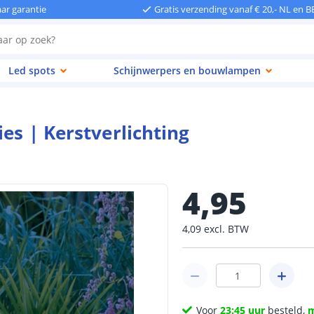
aar garantie
Gratis verzending vanaf € 20,- NL en B
Led spots
Schijnwerpers en bouwlampen
es | Kerstverlichting
4
,
95
4
,
09
excl.
BTW
Voor
23:45 uur
besteld,