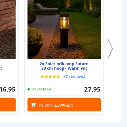
jen
1
6-10 uur (afhankelijk van zonlicht)
tot 6 uur (afhankelijk van laadtijd)
l
neel
Amorphous
0,9W
2x Solar priklamp Saturn
t
33 cm hoog - Warm wit
omende termen worden uitgelegd in onze
Solar informatie
(
32
reviews
)
16
,
95
27
,
95
OP VOORRAAD
OP VO
IN WINKELWAGEN
I