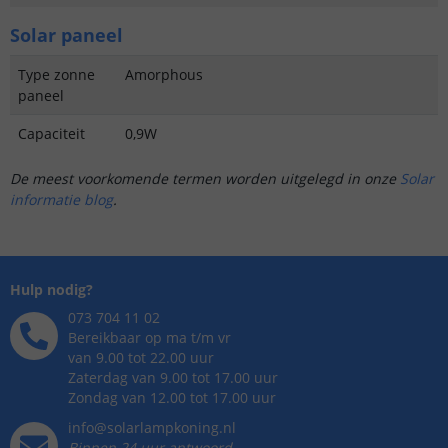
Solar paneel
Type zonne
Amorphous
paneel
Capaciteit
0,9W
De meest voorkomende termen worden uitgelegd in onze
Solar
informatie blog
.
Hulp nodig?
073 704 11 02
Bereikbaar op ma t/m vr
van 9.00 tot 22.00 uur
Zaterdag van 9.00 tot 17.00 uur
Zondag van 12.00 tot 17.00 uur
info@solarlampkoning.nl
Binnen 24 uur antwoord,