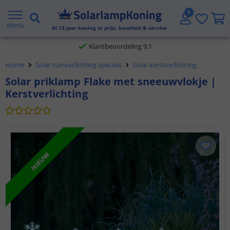
Gratis verzending vanaf € 20,- NL en BE
Menu
Al
13
jaar koning in prijs, kwaliteit & service
Klantbeoordeling 9.1
Home
Solar tuinverlichting specials
Solar kerstverlichting
Voor 23:45 uur besteld,
morgen in huis
Solar priklamp Flake met sneeuwvlokje |
Kerstverlichting
NIEUW