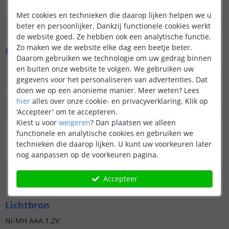
IP waarde
IP44 (Geschikt voor buiten)
Met cookies en technieken die daarop lijken helpen we u
beter en persoonlijker. Dankzij functionele cookies werkt
Garantie
2 jaar
de website goed. Ze hebben ook een analytische functie.
Zo maken we de website elke dag een beetje beter.
Fysieke kenmerken
Daarom gebruiken we technologie om uw gedrag binnen
en buiten onze website te volgen. We gebruiken uw
Vormgeving/stijl
Modern
gegevens voor het personaliseren van advertenties. Dat
doen we op een anonieme manier.
Meer weten?
Lees
Materiaal
RVS
hier
alles over onze cookie- en privacyverklaring. Klik op
Kleur
Transparante ster
'Accepteer' om te accepteren.
Kiest u voor
weigeren
?
Dan plaatsen we alleen
Hoogte
59 cm
functionele en analytische cookies en gebruiken we
(inclusief
technieken die daarop lijken. U kunt uw voorkeuren later
grondspies)
nog aanpassen op de voorkeuren pagina.
Afmeting
10.2 cm x 6 cm
Accepteer
sneeuwvlokje
Lichtbron
Ni-MH AAA 1.2V