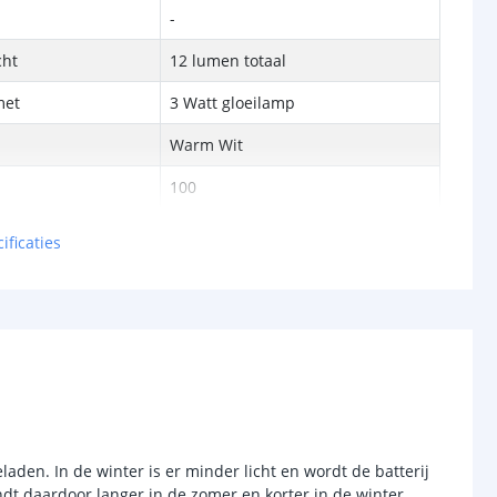
-
cht
12 lumen totaal
met
3 Watt gloeilamp
Warm Wit
100
chakelaar
ificaties
r
Ja
sor
Nee
-
d (max)
-
-
laden. In de winter is er minder licht en wordt de batterij
dt daardoor langer in de zomer en korter in de winter.
/uit
Ja