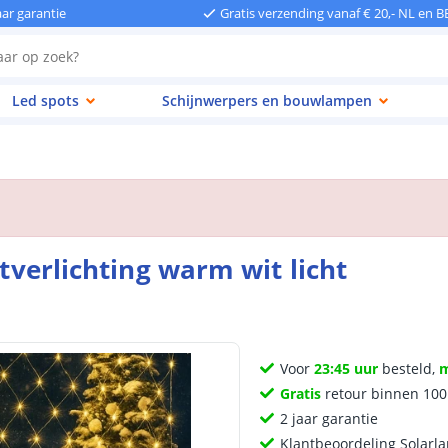
aar garantie
Gratis verzending vanaf € 20,- NL en B
Led spots
Schijnwerpers en bouwlampen
stverlichting warm wit licht
Voor
23:45 uur
besteld,
Gratis
retour binnen 10
2 jaar garantie
Klantbeoordeling Solarl