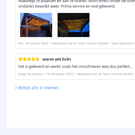
Makkelijk te plaatsen en aan te sluiten. Mooi effect onder de ov
ondanks bewolkt weer. Prima service en snel geleverd.
Ed
|
26 januari 2023
|
Gebaseerd op de
'
Solar lichtnet Dasher - Solar feestverli
warm wit licht
het is geleverd en werkt zoals het omschreven was dus perfect..
Diego De Graeve
|
19 december 2022
|
Gebaseerd op de
'
Solar lichtnet Dasher 
Bekijk alle
4
reviews