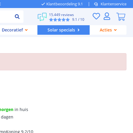
E
Klantbeoordeling 9.1
Klantenservice
15.449 reviews
9.1
/ 10
Decoratief
Solar specials
Acties
morgen
in huis
0 dagen
ampKoning 9.2/10