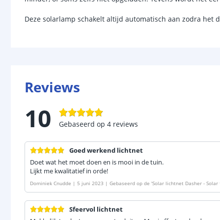
Deze solarlamp schakelt altijd automatisch aan zodra het 
Reviews
10
Gebaseerd op
4
reviews
Goed werkend lichtnet
Doet wat het moet doen en is mooi in de tuin.
Lijkt me kwalitatief in orde!
Dominiek Cnudde
|
5 juni 2023
|
Gebaseerd op de
'
Solar lichtnet Dasher - Solar
Sfeervol lichtnet