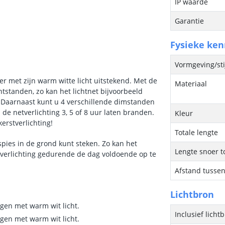
IP waarde
Garantie
Fysieke ke
Vormgeving/sti
her met zijn warm witte licht uitstekend. Met de
Materiaal
htstanden, zo kan het lichtnet bijvoorbeeld
 Daarnaast kunt u 4 verschillende dimstanden
 de netverlichting 3, 5 of 8 uur laten branden.
Kleur
kerstverlichting!
Totale lengte
spies in de grond kunt steken. Zo kan het
Lengte snoer t
tverlichting gedurende de dag voldoende op te
Afstand tusse
Lichtbron
gen met warm wit licht.
Inclusief licht
gen met warm wit licht.