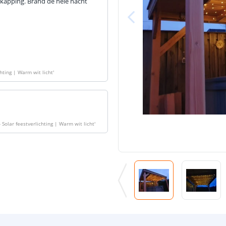
erkapping. Brand de hele nacht
De meest voork
blog
.
chting | Warm wit licht
'
- Solar feestverlichting | Warm wit licht
'