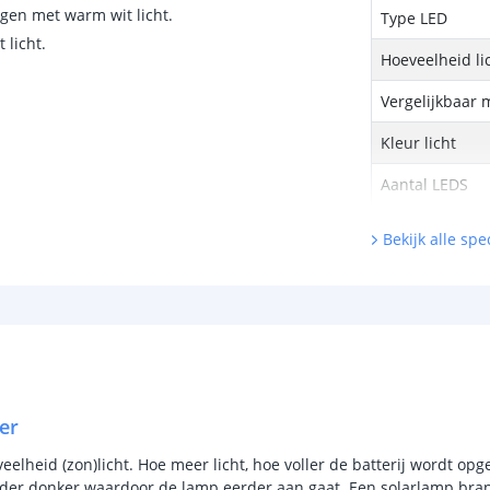
gen met warm wit licht.
Type LED
 licht.
Hoeveelheid li
Vergelijkbaar 
Kleur licht
Aantal LEDS
Sensor en s
Bekijk alle spec
Schemersenso
Bewegingssen
Uitschakeltijd
Detectieafstan
er
Detectiehoek
lheid (zon)licht. Hoe meer licht, hoe voller de batterij wordt opge
rder donker waardoor de lamp eerder aan gaat. Een solarlamp bran
Schakelaar aan