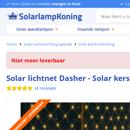
Voor 23:45 uur besteld,
morgen in huis
2 j
Solar wandlampen
Staande lampen
Home
Solar tuinverlichting specials
Solar kerstverlichting
Niet meer leverbaar
Solar lichtnet Dasher - Solar ker
(
4
reviews
)
BINNENKORT LEVERBAAR