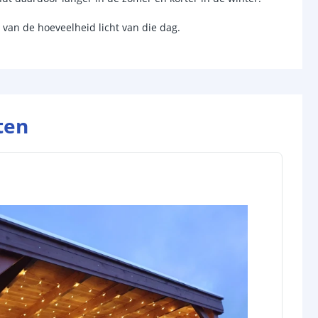
anden
8
van de hoeveelheid licht van die dag.
18650 Lithium
1200mAh
ten
jen
1
6-8 uur (afhankelijk van zonlicht)
tot 8 uur (afhankelijk van laadtijd
en lichtstand)
l
-
-