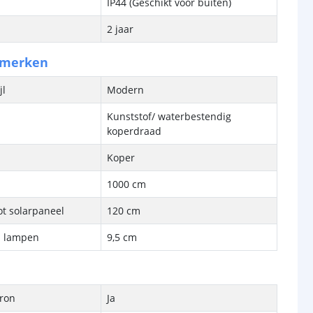
IP44 (Geschikt voor buiten)
2 jaar
nmerken
jl
Modern
Kunststof/ waterbestendig
koperdraad
Koper
1000 cm
ot solarpaneel
120 cm
n lampen
9,5 cm
bron
Ja