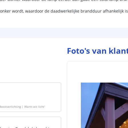
Aantal lichtst
donker wordt, waardoor de daadwerkelijke brandduur afhankelijk is 
Batterij
Type batterij
Capaciteit
Foto's van klan
Aantal batteri
Laadtijd
Brandduur
Solar panee
 feestverlichting | Warm wit licht
'
Type paneel
Capaciteit