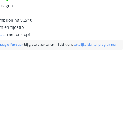
0 dagen
ampKoning 9.2/10
m en tijdstip
tact
met ons op!
raag offerte aan
bij grotere aantallen
|
Bekijk ons
zakelijke klantenprogramma