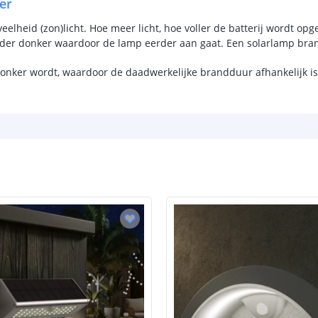
er
Kleur licht
lheid (zon)licht. Hoe meer licht, hoe voller de batterij wordt opge
rder donker waardoor de lamp eerder aan gaat. Een solarlamp bran
Aantal LEDS
donker wordt, waardoor de daadwerkelijke brandduur afhankelijk is 
Vermogen
Sensor en s
Schemersenso
Bewegingssen
Uitschakeltijd
Detectieafstan
Detectiehoek
Schakelaar aan
Aantal lichtst