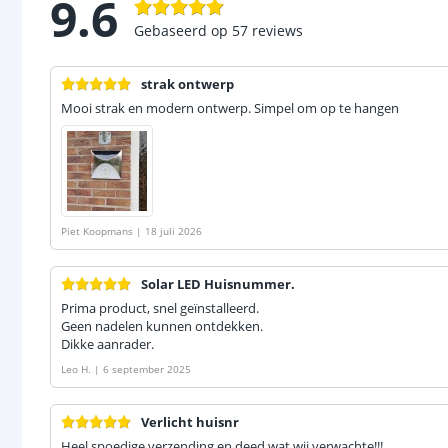
9.6
Gebaseerd op
57
reviews
strak ontwerp
Mooi strak en modern ontwerp. Simpel om op te hangen
Piet Koopmans
|
18 juli 2026
Solar LED Huisnummer.
Prima product, snel geïnstalleerd.
Geen nadelen kunnen ontdekken.
Dikke aanrader.
Leo H.
|
6 september 2025
Verlicht huisnr
Heel spoedige verzending en deed wat wij verwachte!!!