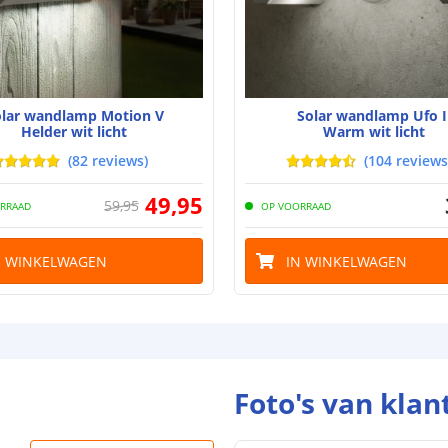
Batterij
Type batterij
Capaciteit
olar wandlamp Motion V
Solar wandlamp Ufo I
Helder wit licht
Warm wit licht
Aantal batteri
(
82
reviews
)
(
104
reviews
Laadtijd
49
,
95
59
,
95
RRAAD
OP VOORRAAD
Brandduur
Solar panee
N WINKELWAGEN
IN WINKELWAGEN
Type paneel
Capaciteit
De meest voork
Foto's van klan
blog
.