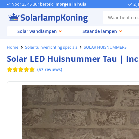
Voor 23:45 uur besteld,
morgen in huis
2 j
Solar wandlampen
Staande lampen
Home
Solar tuinverlichting specials
SOLAR HUISNUMMERS
Solar LED Huisnummer Tau | In
(
57
reviews
)