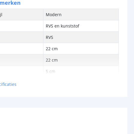
nmerken
jl
Modern
RVS en kunststof
RVS
22 cm
22 cm
5 cm
ificaties
bron
Ja
SMD
cht
90 Lumen
met
12 watt gloeilamp