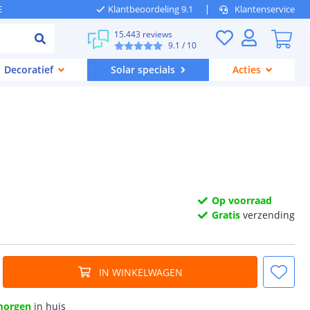
E
Klantbeoordeling 9.1
Klantenservice
15.443 reviews
9.1
/ 10
Decoratief
Solar specials
Acties
Op voorraad
Gratis
verzending
IN WINKELWAGEN
morgen
in huis