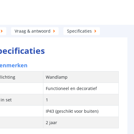
Vraag & antwoord
Specificaties
pecificaties
kenmerken
lichting
Wandlamp
Functioneel en decoratief
in set
1
IP43 (geschikt voor buiten)
2 jaar