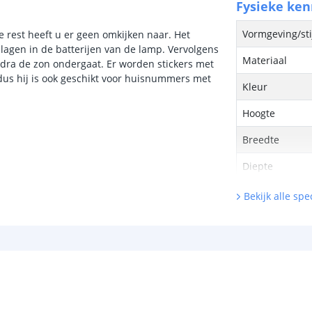
Fysieke ke
Vormgeving/sti
 rest heeft u er geen omkijken naar. Het
lagen in de batterijen van de lamp. Vervolgens
Materiaal
dra de zon ondergaat. Er worden stickers met
, dus hij is ook geschikt voor huisnummers met
Kleur
Hoogte
Breedte
Diepte
Bekijk alle spec
Lichtbron
Inclusief licht
Type LED
Hoeveelheid li
Vergelijkbaar 