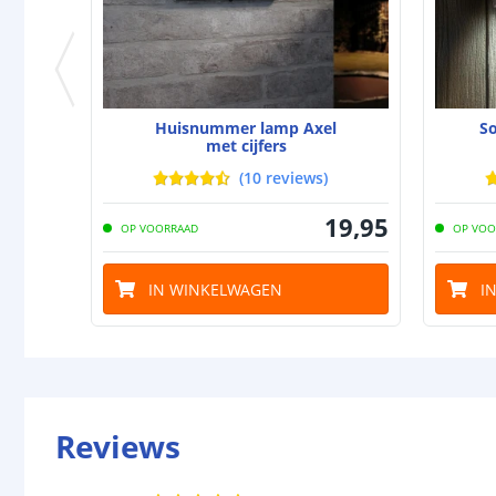
Huisnummer lamp Axel
S
met cijfers
(
10
reviews
)
19
,
95
OP VOORRAAD
OP VOO
IN WINKELWAGEN
I
Reviews