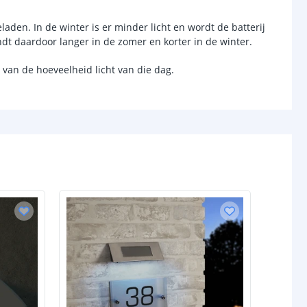
Helder wit (4000 Kelvin)
laden. In de winter is er minder licht en wordt de batterij
dt daardoor langer in de zomer en korter in de winter.
3
van de hoeveelheid licht van die dag.
0.1 Watt per led
chakelaar
r
Ja
sor
Nee
-
d (max)
-
-
/uit
Ja
anden
-