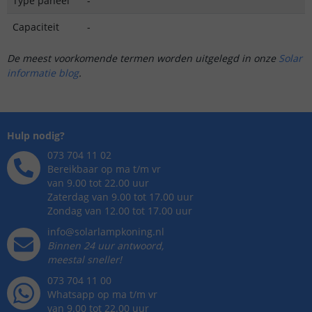
Type paneel
-
Capaciteit
-
De meest voorkomende termen worden uitgelegd in onze
Solar
informatie blog
.
Hulp nodig?
073 704 11 02
Bereikbaar op ma t/m vr
van 9.00 tot 22.00 uur
Zaterdag van 9.00 tot 17.00 uur
Zondag van 12.00 tot 17.00 uur
info@solarlampkoning.nl
Binnen 24 uur antwoord,
meestal sneller!
073 704 11 00
Whatsapp op ma t/m vr
van 9.00 tot 22.00 uur