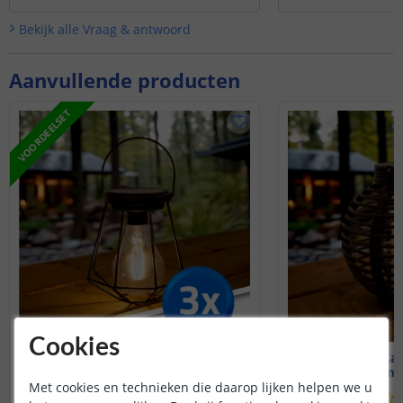
boost krijgt.
Bekijk alle
Vraag & antwoord
Aanvullende producten
VOORDEELSET
Cookies
Voordeelset 3 stuks | Vogue
Solar LED La
Warm wit
Warm wi
Met cookies en technieken die daarop lijken helpen we u
(
280
reviews
)