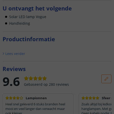
U ontvangt het volgende
Solar LED lamp Vogue
Handleiding
Productinformatie
Lees verder
Reviews
9.6
Gebaseerd op
280
reviews
Lampionnen
Sfeer e
Heel snel geleverd 6 stuks branden heel
Zoals altijd bij ledko
mooi en veel langer dan verwacht maar
hanglampen. Met gezel
ook kleiner
Geen kabels nodig. De