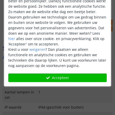
beter en persoonlijker. Dankzij functionele cookies werkt
de website goed. Ze hebben ook een analytische functie.
34
,
95
38
,
85
OP VOORRAAD
OP VOORRAAD
Zo maken we de website elke dag een beetje beter.
Daarom gebruiken we technologie om uw gedrag binnen
en buiten onze website te volgen. We gebruiken uw
IN WINKELWAGEN
IN WINKELW
gegevens voor het personaliseren van advertenties. Dat
doen we op een anonieme manier.
Meer weten?
Lees
hier
alles over onze cookie- en privacyverklaring. Klik op
'Accepteer' om te accepteren.
Specificaties
Kiest u voor
weigeren
?
Dan plaatsen we alleen
functionele en analytische cookies en gebruiken we
Algemene kenmerken
technieken die daarop lijken. U kunt uw voorkeuren later
nog aanpassen op de voorkeuren pagina.
Type
Staande lamp of hanglamp
buitenverlichting
Accepteer
Functie
Decoratief
Aantal lampen in
1
set
IP waarde
IP44 (geschikt voor buiten)