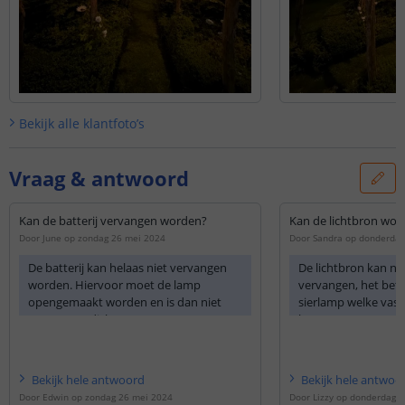
Bekijk alle
klantfoto’s
Vraag & antwoord
Kan de batterij vervangen worden?
Kan de lichtbron wo
Door
June
op
zondag 26 mei 2024
Door
Sandra
op
donderdag
De batterij kan helaas niet vervangen
De lichtbron kan ni
worden. Hiervoor moet de lamp
vervangen, het betr
opengemaakt worden en is dan niet
sierlamp welke vast
meer waterdicht.
het armatuur.
U kunt de batterij opladen door de
lamp 3 dagen in de UIT-stand in de zon
Bekijk
hele
antwoord
Bekijk
hele
antwoo
te zetten, zodat de batterij weer een
Door
Edwin
op
zondag 26 mei 2024
Door
Lizzy
op
donderdag 2