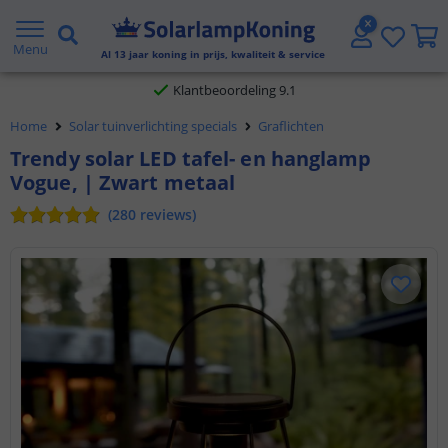
Gratis verzending vanaf € 20,- NL en BE
Menu
Al
13
jaar koning in prijs, kwaliteit & service
Klantbeoordeling 9.1
Home
Solar tuinverlichting specials
Graflichten
Voor 23:45 uur besteld,
morgen in huis
Trendy solar LED tafel- en hanglamp
Vogue, | Zwart metaal
(
280
reviews
)