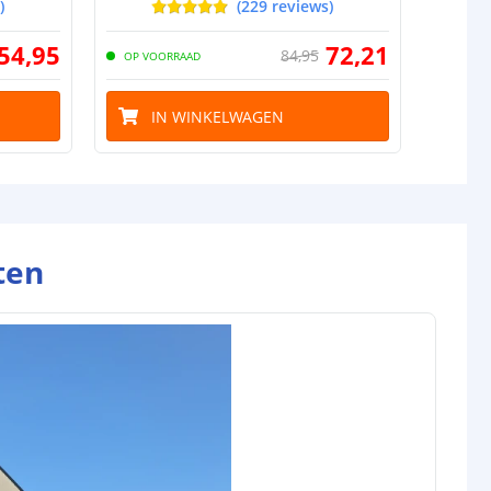
)
(
229
reviews
)
54
,
95
72
,
21
84
,
95
OP VOORRAAD
OP VO
IN WINKELWAGEN
I
ten