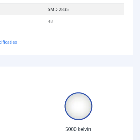
SMD 2835
48
chakelaar
ificaties
r
Ja
sor
Ja
15 seconden
d (max)
5-8 meter
120 graden
/uit
Ja
anden
4 + uitstand
5000 kelvin