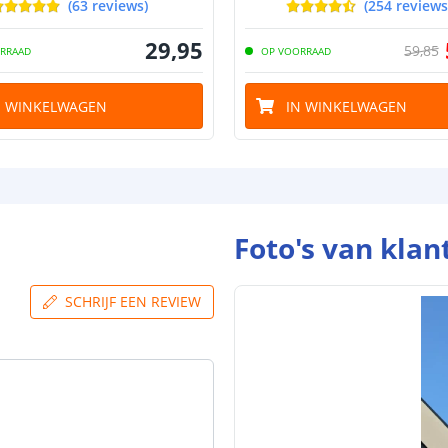
(
63
reviews
)
(
254
reviews
29
,
95
59
,
85
RRAAD
OP VOORRAAD
N WINKELWAGEN
IN WINKELWAGEN
Foto's van klan
SCHRIJF EEN REVIEW