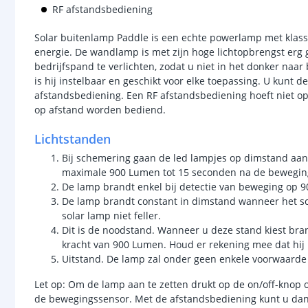
RF afstandsbediening
Solar buitenlamp Paddle is een echte powerlamp met klas
energie. De wandlamp is met zijn hoge lichtopbrengst erg g
bedrijfspand te verlichten, zodat u niet in het donker naar
is hij instelbaar en geschikt voor elke toepassing. U kunt
afstandsbediening. Een RF afstandsbediening hoeft niet op
op afstand worden bediend.
Lichtstanden
Bij schemering gaan de led lampjes op dimstand aan.
maximale 900 Lumen tot 15 seconden na de beweging
De lamp brandt enkel bij detectie van beweging op
De lamp brandt constant in dimstand wanneer het sc
solar lamp niet feller.
Dit is de noodstand. Wanneer u deze stand kiest br
kracht van 900 Lumen. Houd er rekening mee dat hij
Uitstand. De lamp zal onder geen enkele voorwaard
Let op: Om de lamp aan te zetten drukt op de on/off-knop 
de bewegingssensor. Met de afstandsbediening kunt u dan s