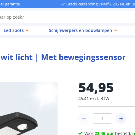
aar garantie
Gratis verzending vanaf € 20,- NL en B
Led spots
Schijnwerpers en bouwlampen
wit licht | Met bewegingssensor
54
,
95
45
,
41
excl.
BTW
Voor
23:45 uur
besteld,