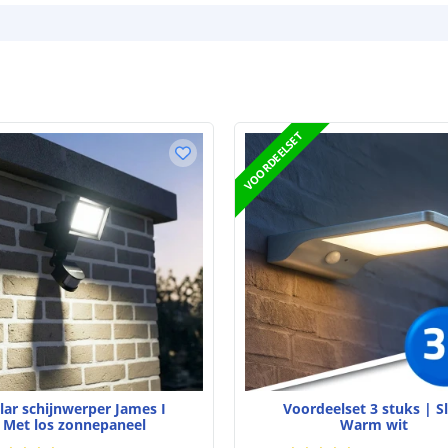
Type batterij
Capaciteit per 
Aantal batteri
Laadtijd
VOORDEELSET
Brandduur
Solar panee
Type paneel
Capaciteit
De meest voork
blog
.
lar schijnwerper James I
Voordeelset 3 stuks | S
Met los zonnepaneel
Warm wit