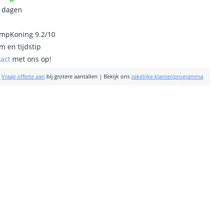
0 dagen
ampKoning 9.2/10
m en tijdstip
tact
met ons op!
|
Vraag offerte aan
bij grotere aantallen
|
Bekijk ons
zakelijke klantenprogramma