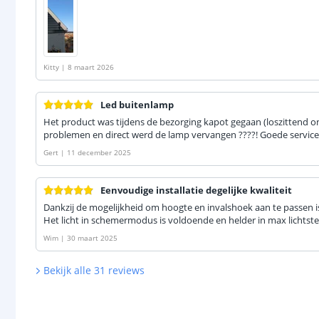
Kitty
|
8 maart 2026
Led buitenlamp
Het product was tijdens de bezorging kapot gegaan (loszittend o
problemen en direct werd de lamp vervangen ????! Goede service
Gert
|
11 december 2025
Eenvoudige installatie degelijke kwaliteit
Dankzij de mogelijkheid om hoogte en invalshoek aan te passen is
Het licht in schemermodus is voldoende en helder in max lichtste
Wim
|
30 maart 2025
Bekijk alle
31
reviews