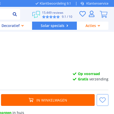
E
Klantbeoordeling 9.1
Klantenservice
15.449 reviews
9.1
/ 10
Decoratief
Solar specials
Acties
Op voorraad
Gratis
verzending
IN WINKELWAGEN
morgen
in huis