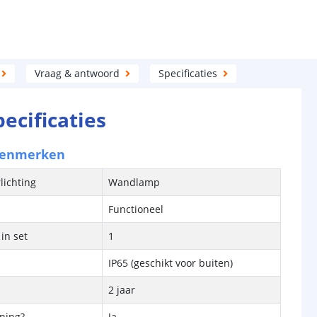
Vraag & antwoord
Specificaties
pecificaties
kenmerken
lichting
Wandlamp
Functioneel
in set
1
IP65 (geschikt voor buiten)
2 jaar
ening?
Ja