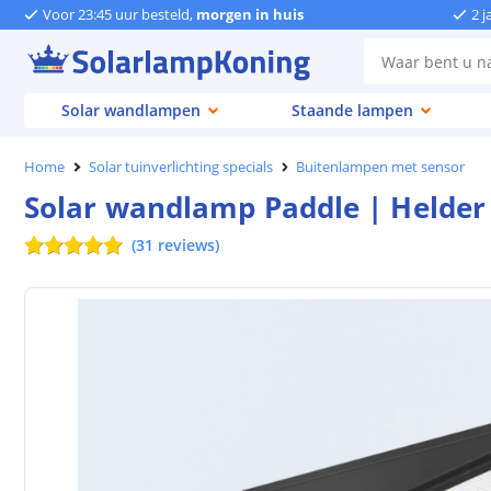
Voor 23:45 uur besteld,
morgen in huis
2 j
Solar wandlampen
Staande lampen
Home
Solar tuinverlichting specials
Buitenlampen met sensor
Solar wandlamp Paddle | Helder 
(
31
reviews
)