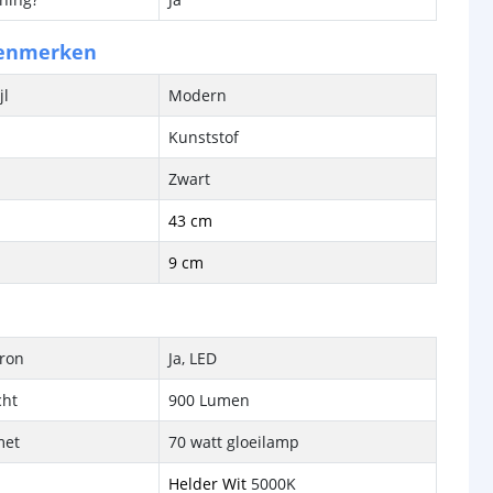
kenmerken
jl
Modern
Kunststof
Zwart
43 cm
9 cm
bron
Ja, LED
cht
900 Lumen
met
70 watt gloeilamp
Helder Wit
5000K