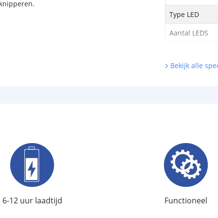
e knipperen.
Type LED
Aantal LEDS
Sensor en s
Bekijk alle spec
Schemersenso
Bewegingssen
Uitschakeltijd
Detectieafstan
Detectiehoek
Schakelaar aan
Aantal lichtst
6-12 uur laadtijd
Functioneel
Batterij