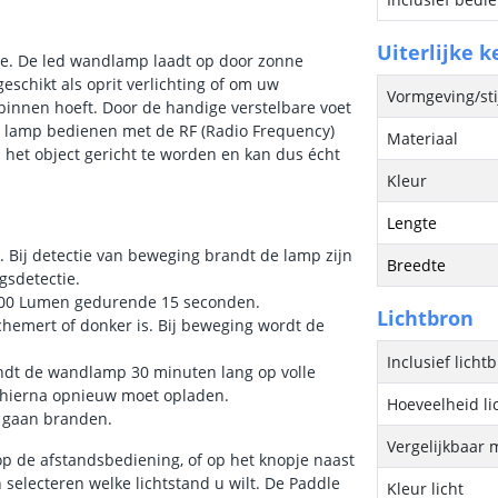
Uiterlijke 
se. De led wandlamp laadt op door zonne
eschikt als oprit verlichting of om uw
Vormgeving/sti
 binnen hoeft. Door de handige verstelbare voet
 de lamp bedienen met de RF (Radio Frequency)
Materiaal
 het object gericht te worden en kan dus écht
Kleur
Lengte
 Bij detectie van beweging brandt de lamp zijn
Breedte
sdetectie.
 900 Lumen gedurende 15 seconden.
Lichtbron
hemert of donker is. Bij beweging wordt de
Inclusief licht
andt de wandlamp 30 minuten lang op volle
 hierna opnieuw moet opladen.
Hoeveelheid li
e gaan branden.
Vergelijkbaar 
op de afstandsbediening, of op het knopje naast
electeren welke lichtstand u wilt. De Paddle
Kleur licht