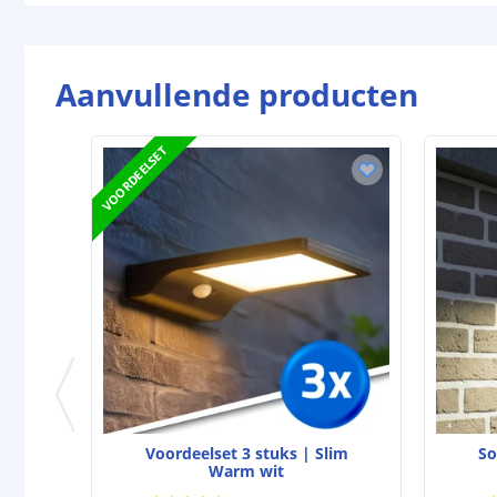
Aanvullende producten
VOORDEELSET
Voordeelset 3 stuks | Slim
So
Warm wit