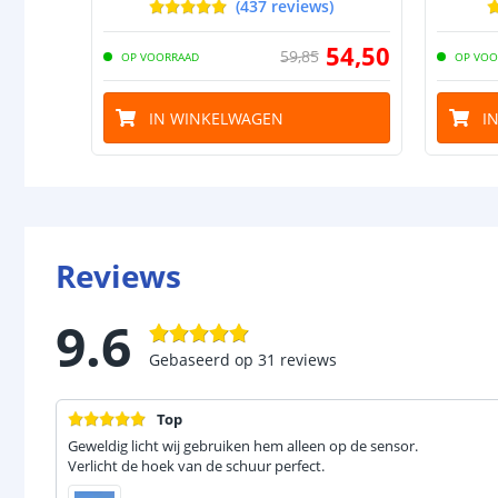
(
437
reviews
)
54
,
50
59
,
85
OP VOORRAAD
OP VOO
IN WINKELWAGEN
I
Reviews
9.6
Gebaseerd op
31
reviews
Top
Geweldig licht wij gebruiken hem alleen op de sensor.
Verlicht de hoek van de schuur perfect.