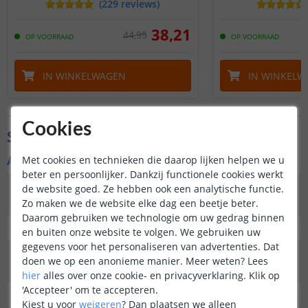
(
229
reviews
)
38
,
21
44
,
95
OP VOORRAAD
OP VOORRAAD
IN WINKELWAGEN
IN WINKELW
Cookies
Specificaties
Algemene kenmerken
Met cookies en technieken die daarop lijken helpen we u
beter en persoonlijker. Dankzij functionele cookies werkt
Type
Wandlamp
de website goed. Ze hebben ook een analytische functie.
buitenverlichting
Zo maken we de website elke dag een beetje beter.
Daarom gebruiken we technologie om uw gedrag binnen
Functie
Functioneel en decoratief
en buiten onze website te volgen. We gebruiken uw
gegevens voor het personaliseren van advertenties. Dat
Aantal lampen in
3
doen we op een anonieme manier.
Meer weten?
Lees
set
hier
alles over onze cookie- en privacyverklaring. Klik op
'Accepteer' om te accepteren.
IP waarde
IP44 (geschikt voor buiten)
Kiest u voor
weigeren
?
Dan plaatsen we alleen