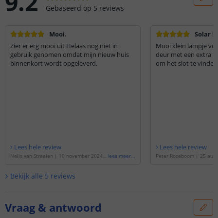
9.2
Gebaseerd op
5
reviews
Mooi.
Solar l
Zier er erg mooi uit Helaas nog niet in
Mooi klein lampje vo
gebruik genomen omdat mijn nieuw huis
deur met een extra fe
binnenkort wordt opgeleverd.
om het slot te vinden
Lees hele review
Lees hele review
Nelis van Straalen
|
10 november 2024
|
lees meer
...
Peter Rozeboom
|
25 augu
Gebaseerd op de
'
Solar wandlamp Gaze
ebaseerd op de
'
Solar wa
| Moderne buitenlamp met bewegingsse
Moderne buitenlamp met 
Bekijk alle
5
reviews
nsor
'
or
'
Vraag & antwoord