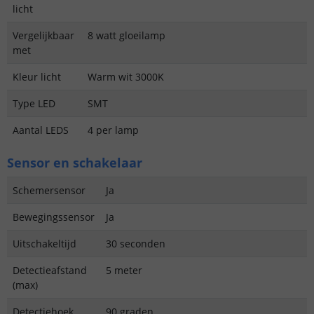
licht
Vergelijkbaar
8 watt gloeilamp
met
Kleur licht
Warm wit 3000K
Type LED
SMT
Aantal LEDS
4 per lamp
Sensor en schakelaar
Schemersensor
Ja
Bewegingssensor
Ja
Uitschakeltijd
30 seconden
Detectieafstand
5 meter
(max)
Detectiehoek
90 graden