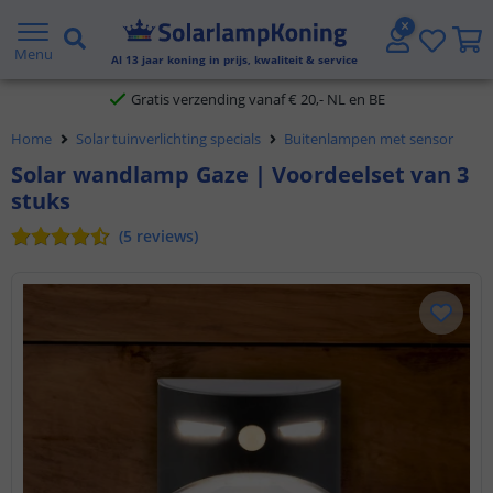
2 jaar garantie
Menu
Al
13
jaar koning in prijs, kwaliteit & service
Gratis verzending vanaf € 20,- NL en BE
Home
Solar tuinverlichting specials
Buitenlampen met sensor
Klantbeoordeling 9.1
Solar wandlamp Gaze | Voordeelset van 3
stuks
Voor 23:45 uur besteld,
morgen in huis
(
5
reviews
)