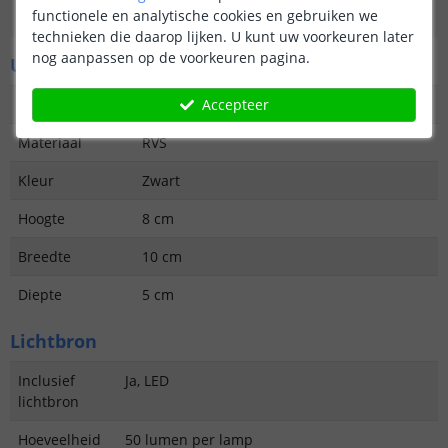
functionele en analytische cookies en gebruiken we
Garantie
2 jaar
technieken die daarop lijken. U kunt uw voorkeuren later
nog aanpassen op de voorkeuren pagina.
Uiterlijke kenmerken
Accepteer
Vormgeving/stijl
Modern
Materiaal
RVS
Kleur
Zwart
Hoogte
8 cm
Breedte
10 cm
Diepte
5 cm
Lichtbron
Inclusief
Ja, LED
lichtbron
Hoeveelheid
50 lumen per lamp