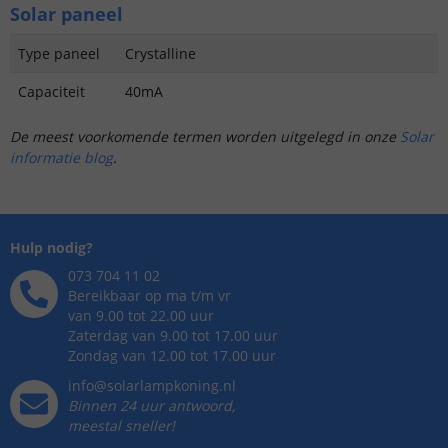
Solar paneel
Type paneel
Crystalline
Capaciteit
40mA
De meest voorkomende termen worden uitgelegd in onze
Solar
informatie blog
.
Hulp nodig?
073 704 11 02
Bereikbaar op ma t/m vr
van 9.00 tot 22.00 uur
Zaterdag van 9.00 tot 17.00 uur
Zondag van 12.00 tot 17.00 uur
info@solarlampkoning.nl
Binnen 24 uur antwoord,
meestal sneller!