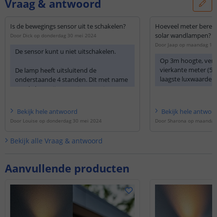
Vraag & antwoord
Is de bewegings sensor uit te schakelen?
Hoeveel meter bereik 
solar wandlampen?
Door
Dick
op
donderdag 30 mei 2024
Door
Jaap
op
maandag 15 
De sensor kunt u niet uitschakelen.
Op 3m hoogte, verli
vierkante meter (5.
De lamp heeft uitsluitend de
laagste luxwaarde v
onderstaande 4 standen. Dit met name
om de batterij te ontzien. Continu
voluit branden vergt voor veel solar
lampen teveel van de batterij.
Bekijk
hele
antwoord
Bekijk
hele
antwoo
Door
Louise
op
donderdag 30 mei 2024
Door
Sharona
op
maandag 
De leds aan de achterzijde en
voorzijde (gedimd, 20%
Bekijk alle
Vraag & antwoord
lichtsterkte) gaan automatisch
aan bij schemer. De
bewegingssensor is niet
Aanvullende producten
ingeschakeld. De lamp schakelt
na 5 uur automatisch uit.
De leds aan de achterzijde en
voorzijde (gedimd, 10%
lichtsterkte) gaan automatisch