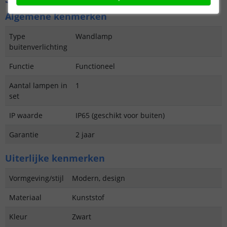
Algemene kenmerken
Type
Wandlamp
buitenverlichting
Functie
Functioneel
Aantal lampen in
1
set
IP waarde
IP65 (geschikt voor buiten)
Garantie
2 jaar
Uiterlijke kenmerken
Vormgeving/stijl
Modern, design
Materiaal
Kunststof
Kleur
Zwart