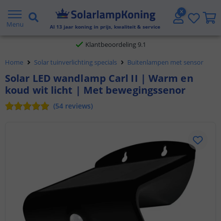
Gratis verzending vanaf € 20,- NL en BE
Menu
Al
13
jaar koning in prijs, kwaliteit & service
Klantbeoordeling 9.1
Home
Solar tuinverlichting specials
Buitenlampen met sensor
Voor 23:45 uur besteld,
morgen in huis
Solar LED wandlamp Carl II | Warm en
koud wit licht | Met bewegingssenor
(
54
reviews
)