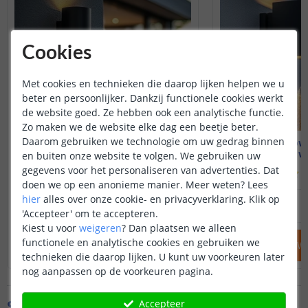
aan bij schemer. Bij detectie van
beweging gaan de leds aan de
voorzijde 20 seconden op volle
sterkte branden.
Cookies
De lamp gaat niet automatisch
aan bij schemer. Enkel bij
detectie van beweging gaan de
Met cookies en technieken die daarop lijken helpen we u
leds aan de achterzijde en aan de
beter en persoonlijker. Dankzij functionele cookies werkt
voorzijde 20 seconden op volle
de website goed. Ze hebben ook een analytische functie.
sterkte branden.
Zo maken we de website elke dag een beetje beter.
Uit. De lamp brandt niet, maar
Daarom gebruiken we technologie om uw gedrag binnen
Solar up-down light Sverre
Solar up-down
laadt wel op.
Warm wit - Rond
Warm wit
en buiten onze website te volgen. We gebruiken uw
gegevens voor het personaliseren van advertenties. Dat
(
215
reviews
)
(
doen we op een anonieme manier.
Meer weten?
Lees
hier
alles over onze cookie- en privacyverklaring. Klik op
39
,
95
OP VOORRAAD
OP VOORRAAD
'Accepteer' om te accepteren.
Kiest u voor
weigeren
?
Dan plaatsen we alleen
functionele en analytische cookies en gebruiken we
IN WINKELWAGEN
IN WINKELW
technieken die daarop lijken. U kunt uw voorkeuren later
nog aanpassen op de voorkeuren pagina.
Specificaties
Accepteer