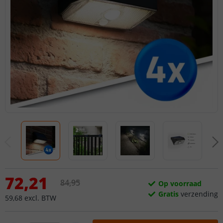
72
,
21
84
,
95
Op voorraad
Gratis
verzending
59
,
68
excl.
BTW