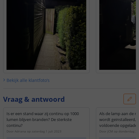
Bekijk alle
klantfoto’s
Vraag & antwoord
Is er een stand waar zij continu op 1000
Als de lamp aan de no
lumen blijven branden? De sterkste
wordt geïnstalleerd, 
continu?
voldoende opgelade
Door
Adriana
op
zaterdag 1 juli 2023
Door
JCM
op
donderdag 20