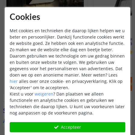
Cookies
Met cookies en technieken die daarop lijken helpen we u
beter en persoonlijker. Dankzij functionele cookies werkt
Solar wandlamp Motion IV
Solar wandl
de website goed. Ze hebben ook een analytische functie.
Warm wit licht
Warm en kou
Zo maken we de website elke dag een beetje beter.
(
134
reviews
)
Daarom gebruiken we technologie om uw gedrag binnen
en buiten onze website te volgen. We gebruiken uw
54
,
95
OP VOORRAAD
OP VOORRAAD
gegevens voor het personaliseren van advertenties. Dat
doen we op een anonieme manier.
Meer weten?
Lees
hier
alles over onze cookie- en privacyverklaring. Klik op
IN WINKELWAGEN
IN WINKELW
'Accepteer' om te accepteren.
Kiest u voor
weigeren
?
Dan plaatsen we alleen
functionele en analytische cookies en gebruiken we
technieken die daarop lijken. U kunt uw voorkeuren later
Specificaties
nog aanpassen op de voorkeuren pagina.
Algemene kenmerken
Accepteer
Type
Wandlamp