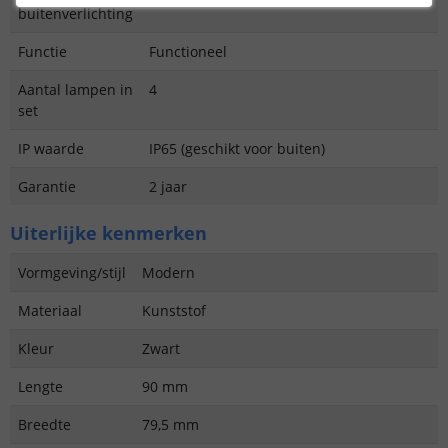
buitenverlichting
Functie
Functioneel
Aantal lampen in
4
set
IP waarde
IP65 (geschikt voor buiten)
Garantie
2 jaar
Uiterlijke kenmerken
Vormgeving/stijl
Modern
Materiaal
Kunststof
Kleur
Zwart
Lengte
90 mm
Breedte
79,5 mm