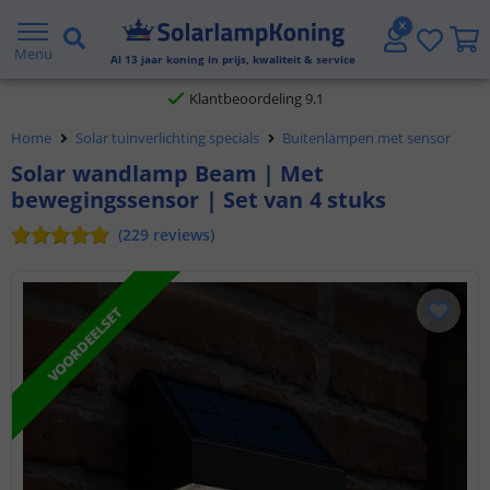
Gratis verzending vanaf € 20,- NL en BE
Menu
Al
13
jaar koning in prijs, kwaliteit & service
Klantbeoordeling 9.1
Home
Solar tuinverlichting specials
Buitenlampen met sensor
Voor 23:45 uur besteld,
morgen in huis
Solar wandlamp Beam | Met
bewegingssensor | Set van 4 stuks
(
229
reviews
)
VOORDEELSET