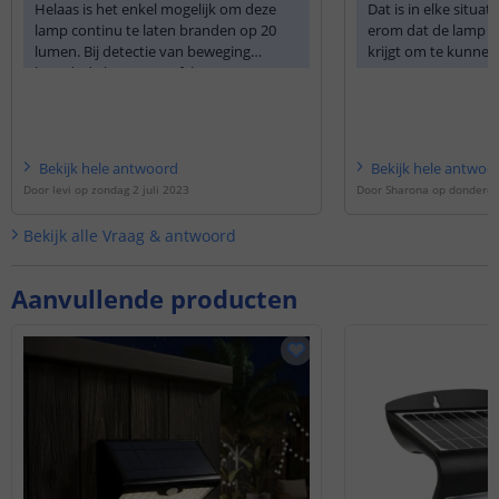
Helaas is het enkel mogelijk om deze
Dat is in elke situat
lamp continu te laten branden op 20
erom dat de lamp v
lumen. Bij detectie van beweging
krijgt om te kunnen
brandt de lamp extra fel op 1000
Lumen gedurende 10 seconden.
Bekijk
hele
antwoord
Bekijk
hele
antwoo
Door
levi
op
zondag 2 juli 2023
Door
Sharona
op
donderda
Bekijk alle
Vraag & antwoord
Aanvullende producten