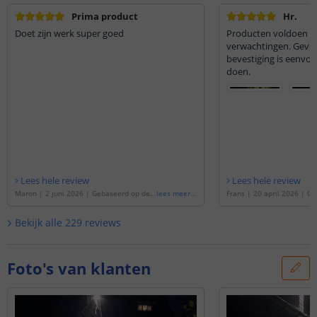
Prima product
Hr.
Doet zijn werk super goed
Producten voldoen a
verwachtingen. Geven
bevestiging is eenvou
doen.
Lees hele review
Lees hele review
Maron
|
2 juni 2026
|
Gebaseerd op de
'
lees meer
...
Frans
|
20 april 2026
|
Ge
Solar wandlamp Beam | Met bewegingss
'
Solar wandlamp Beam | M
ensor | Set van 4 stuks
'
ensor | Set van 4 stuks
'
Bekijk alle
229
reviews
Foto's van klanten