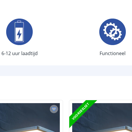
Type LED
Aantal LEDS
Sensor en s
Schemersenso
6-12 uur laadtijd
Functioneel
Bewegingssen
Uitschakeltijd
Detectieafstan
Detectiehoek
Schakelaar aan
VOORDEELSET
Aantal lichtst
Batterij