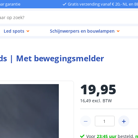
aar garantie
Gratis verzending vanaf € 20,- NL en B
Led spots
Schijnwerpers en bouwlampen
eds | Met bewegingsmelder
19
,
95
16
,
49
excl.
BTW
Voor
23:45 uur
besteld,