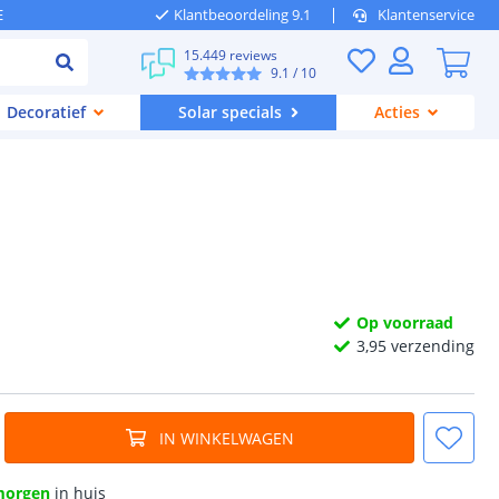
E
Klantbeoordeling 9.1
Klantenservice
15.449 reviews
9.1
/ 10
Decoratief
Solar specials
Acties
Op voorraad
3,
95
verzending
IN WINKELWAGEN
morgen
in huis