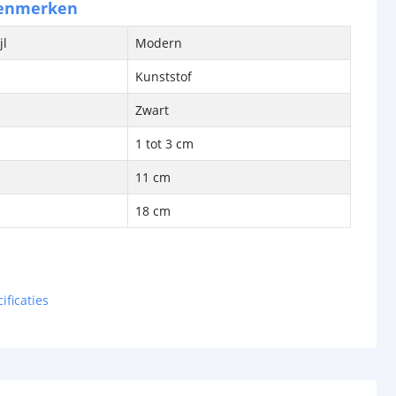
kenmerken
jl
Modern
Kunststof
Zwart
1 tot 3 cm
11 cm
18 cm
bron
Ja, LED
ificaties
cht
250 Lumen
met
25 watt gloeilamp
Warm wit 3000K