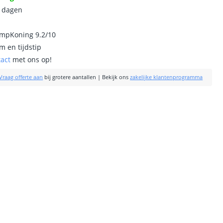
0 dagen
ampKoning 9.2/10
m en tijdstip
tact
met ons op!
Vraag offerte aan
bij grotere aantallen
|
Bekijk ons
zakelijke klantenprogramma