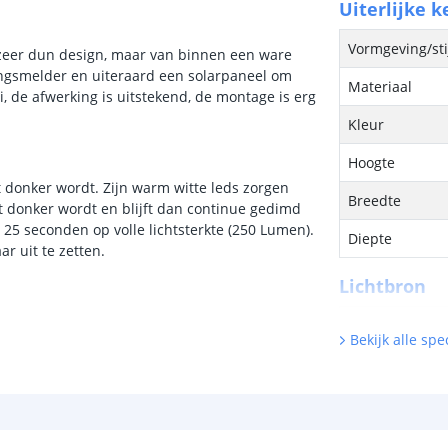
Uiterlijke 
Vormgeving/sti
 zeer dun design, maar van binnen een ware
ingsmelder en uiteraard een solarpaneel om
Materiaal
, de afwerking is uitstekend, de montage is erg
Kleur
Hoogte
t donker wordt. Zijn warm witte leds zorgen
Breedte
t donker wordt en blijft dan continue gedimd
 25 seconden op volle lichtsterkte (250 Lumen).
Diepte
r uit te zetten.
Lichtbron
Inclusief licht
Bekijk alle spec
Hoeveelheid li
Vergelijkbaar 
Kleur licht