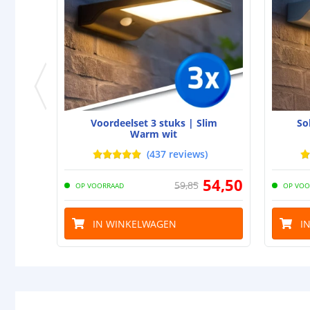
Voordeelset 3 stuks | Slim
So
Warm wit
(
437
reviews
)
54
,
50
59
,
85
OP VOORRAAD
OP VOO
IN WINKELWAGEN
I