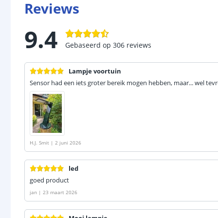
Reviews
9.4
Gebaseerd op
306
reviews
Lampje voortuin
Sensor had een iets groter bereik mogen hebben, maar... wel tev
H.J. Smit
|
2 juni 2026
led
goed product
jan
|
23 maart 2026