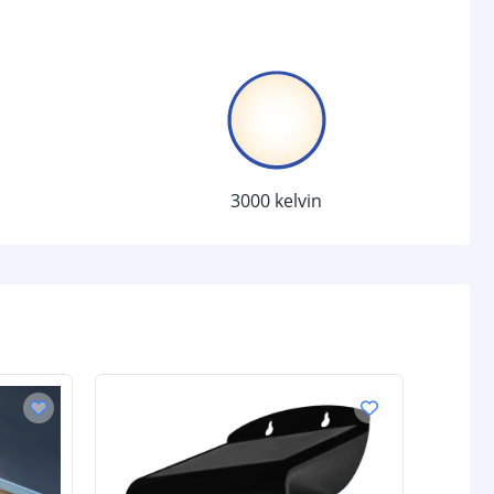
3528 SMD
36
chakelaar
r
Ja
3000 kelvin
sor
Ja
25 seconden
d (max)
5 meter
120 graden
/uit
Ja
VOORDEELS
anden
-