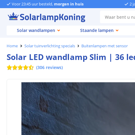
Voor 23:45 uur besteld,
morgen in huis
2 j
Solar wandlampen
Staande lampen
Home
Solar tuinverlichting specials
Buitenlampen met sensor
Solar LED wandlamp Slim | 36 l
(
306
reviews
)