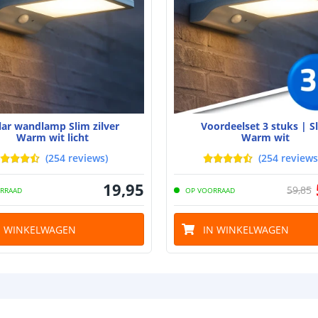
Type batterij
Capaciteit per 
Aantal batteri
Laadtijd
Brandduur
lar wandlamp Slim zilver
Voordeelset 3 stuks | S
Warm wit licht
Warm wit
(
254
reviews
)
(
254
reviews
Solar panee
19
,
95
59
,
85
RRAAD
OP VOORRAAD
Type paneel
Capaciteit
N WINKELWAGEN
IN WINKELWAGEN
De meest voork
blog
.