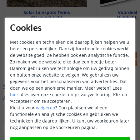
Solar tuinspots Twins
Voordeels
Warm wit licht
Highlight 
(
181
reviews
)
(
Cookies
44
,
95
OP VOORRAAD
OP VOORRAAD
Met cookies en technieken die daarop lijken helpen we u
beter en persoonlijker. Dankzij functionele cookies werkt
de website goed. Ze hebben ook een analytische functie.
IN WINKELWAGEN
IN WINKELW
Zo maken we de website elke dag een beetje beter.
Daarom gebruiken we technologie om uw gedrag binnen
en buiten onze website te volgen. We gebruiken uw
gegevens voor het personaliseren van advertenties. Dat
Specificaties
doen we op een anonieme manier.
Meer weten?
Lees
hier
alles over onze cookie- en privacyverklaring. Klik op
Algemene kenmerken
'Accepteer' om te accepteren.
Kiest u voor
weigeren
?
Dan plaatsen we alleen
Type
LED Spot
functionele en analytische cookies en gebruiken we
buitenverlichting
technieken die daarop lijken. U kunt uw voorkeuren later
nog aanpassen op de voorkeuren pagina.
Functie
Functioneel en decoratief