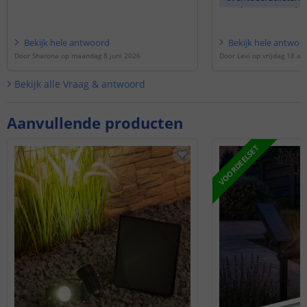
proberen, maar dan 
van de lampen helaa
Bekijk
hele
antwoord
Bekijk
hele
antwoo
Door
Sharona
op
maandag 8 juni 2026
Door
Levi
op
vrijdag 18 ap
Bekijk alle
Vraag & antwoord
Aanvullende producten
VOORDEELSET