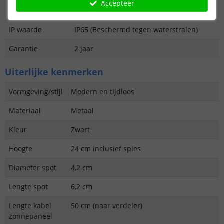
Aantal lampen in
4
Accepteer
set
IP waarde
IP65 (Beschermd tegen waterstralen)
Garantie
2 jaar
Uiterlijke kenmerken
Vormgeving/stijl
Modern en tijdloos
Materiaal
Metaal
Kleur
Zwart
Hoogte
24 cm inclusief spies
Diameter spot
4,2 cm
Lengte spot
6,2 cm
Lengte kabel
50 cm (naar verdeler)
zonnepaneel