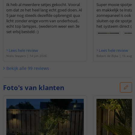
Ik heb al meerdere setjes gekocht. Vooral
Super mooie spotjes d
om dat ze het heel lang echt goed doen. Al
en makkelijk te install
5 jaar nog steeds dezelfde opbrengst qua
zonnepaneel is ook m
licht zonder enige vorm van onderhoud..
sluiten op de spotjes.
echt top lampjes.. (wederom weer een 3e
het systeem direct (al
set erbij besteld : )
Lees hele review
Lees hele review
Niels Sneyers
|
14 juli 2026
Robert de Rijke
|
16 augus
Bekijk alle
99
reviews
Foto's van klanten