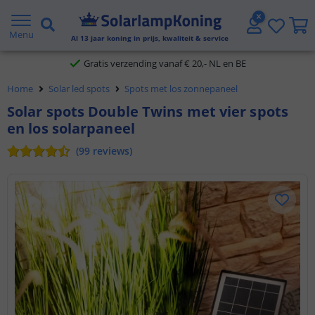
2 jaar garantie
Menu
Al
13
jaar koning in prijs, kwaliteit & service
Gratis verzending vanaf € 20,- NL en BE
Klantbeoordeling 9.1
Home
Solar led spots
Spots met los zonnepaneel
Voor 23:45 uur besteld,
morgen in huis
Solar spots Double Twins met vier spots
en los solarpaneel
(
99
reviews
)