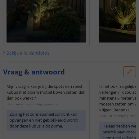
Bekijk alle
klantfoto’s
Vraag & antwoord
Mijn vraag is kan je bij die spots een roest
Is het ook mogelijk o
kubus met bloem motief boven zetten dat
verlengen? Ik zou zo
dan ook werkt ?
minstens 6 meter van
moeten zetten om vo
Door
Laenen
op
zondag 7 juni 2026
krijgen. Bedankt.
Zolang het zonnepaneel zonlicht kan
Door
EAL
op
vrijdag 18 apr
opvangen en niet geblokkeerd wordt
door deze kubus is dit prima.
Helaas hebben we g
beschikbaar voor di
eventueel zelfstan