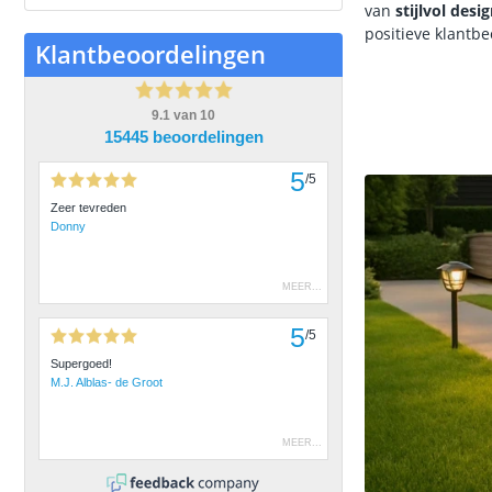
van
stijlvol desi
positieve klantb
Klantbeoordelingen
9.1
van
10
15445 beoordelingen
5
/
5
Zeer tevreden
Donny
MEER
...
5
/
5
Supergoed!
M.J. Alblas- de Groot
MEER
...