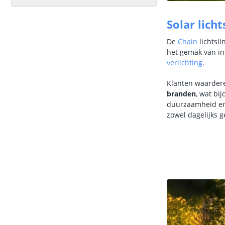
Solar licht
De
Chain
lichtsli
het gemak van in
verlichting
.
Klanten waardere
branden
, wat bi
duurzaamheid en
zowel dagelijks 