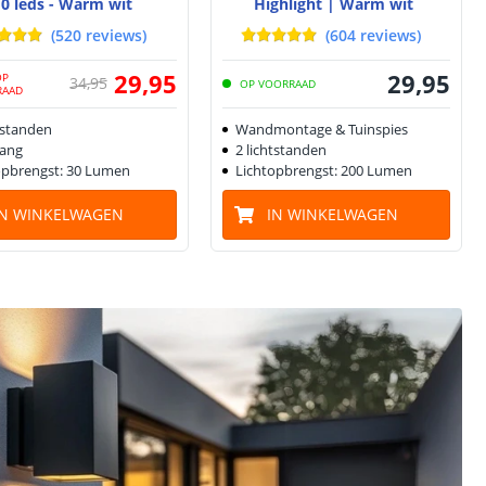
0 leds - Warm wit
Highlight | Warm wit
(
520
reviews
)
(
604
reviews
)
29
,
95
29
,
95
OP
34
,
95
OP VOORRAAD
RAAD
tstanden
Wandmontage & Tuinspies
lang
2 lichtstanden
opbrengst: 30 Lumen
Lichtopbrengst: 200 Lumen
IN WINKELWAGEN
IN WINKELWAGEN