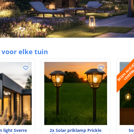
voor elke tuin
n light Sverre
2x Solar priklamp Prickle
So