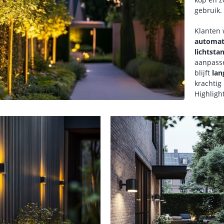
gebruik.
Klanten 
automat
lichtsta
aanpass
blijft
lan
krachtig
Highligh