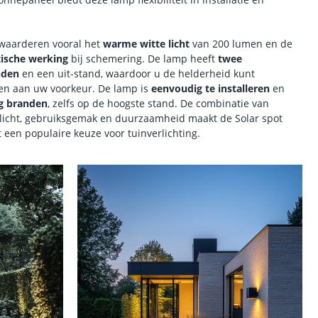
waarderen vooral het
warme witte licht
van 200 lumen en de
ische werking
bij schemering.
De lamp heeft
twee
nden
en een uit-stand, waardoor u de helderheid kunt
en aan uw voorkeur.
De lamp is
eenvoudig te installeren
en
g branden
, zelfs op de hoogste stand.
De combinatie van
 licht, gebruiksgemak en duurzaamheid maakt de Solar spot
t een populaire keuze voor tuinverlichting.