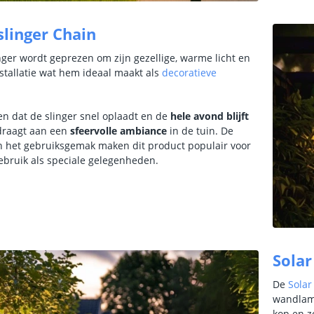
slinger Chain
nger wordt geprezen om zijn gezellige, warme licht en
stallatie wat hem ideaal maakt als
decoratieve
n dat de slinger snel oplaadt en de
hele avond blijft
jdraagt aan een
sfeervolle ambiance
in de tuin.
De
 het gebruiksgemak maken dit product populair voor
gebruik als speciale gelegenheden.
Solar
De
Solar
wandlamp
kop en zo