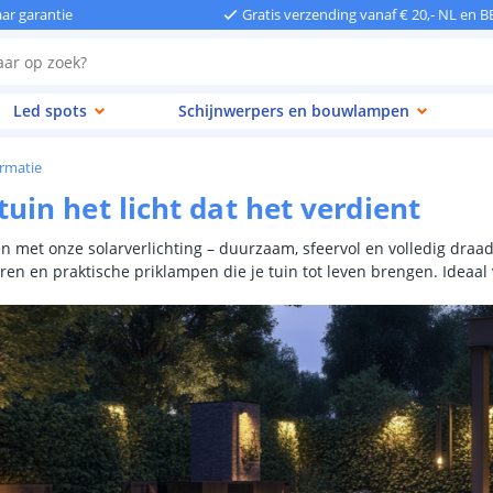
aar garantie
Gratis verzending vanaf € 20,- NL en B
Led spots
Schijnwerpers en bouwlampen
ormatie
uin het licht dat het verdient
len met onze solarverlichting – duurzaam, sfeervol en volledig draa
eren en praktische priklampen die je tuin tot leven brengen. Idea