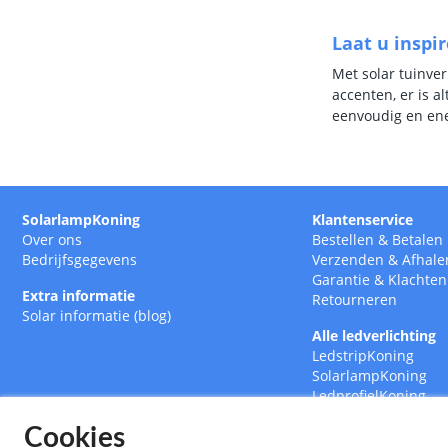
Laat u inspi
Met solar tuinve
accenten, er is a
eenvoudig en ene
SolarlampKoning
Klantenservice
Over ons
Bestellen
&
Betalen
Bedrijfsgegevens
Verzenden
&
Afhale
Garantie
&
Klachten
Extra informatie
Retourneren
Solar informatie (blog)
Alle ledverlichting
LedstripKoning
SolarlampKoning
LedprofielKoning
BouwlampKoning
Cookies
SmarthomeKoning