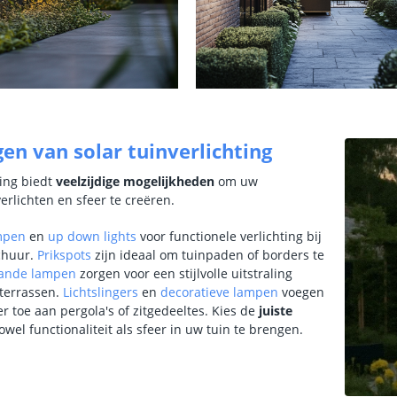
en van solar tuinverlichting
ting biedt
veelzijdige mogelijkheden
om uw
erlichten en sfeer te creëren.
mpen
en
up down lights
voor functionele verlichting bij
chuur.
Prikspots
zijn ideaal om tuinpaden of borders te
ande lampen
zorgen voor een stijlvolle uitstraling
 terrassen.
Lichtslingers
en
decoratieve lampen
voegen
er toe aan pergola's of zitgedeeltes.
Kies de
juiste
wel functionaliteit als sfeer in uw tuin te brengen.