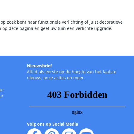
op zoek bent naar functionele verlichting of juist decoratieve
en op deze pagina en geef uw tuin een verlichte upgrade,
Nieuwsbrief
Altijd als eerste op de hoogte van het laatste
nieuws, onze acties en meer.
uur
ur
Volg ons op Social Media