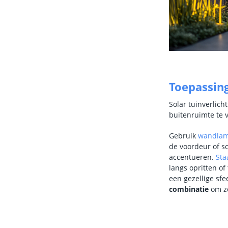
Toepassing
Solar tuinverlich
buitenruimte te v
Gebruik
wandla
de voordeur of s
accentueren.
Sta
langs opritten of
een gezellige sfe
combinatie
om zo