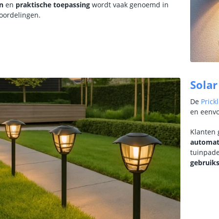
gn
en
praktische toepassing
wordt vaak genoemd in
eoordelingen.
Solar
De
Prick
en eenvo
Klanten 
automat
tuinpade
gebrui