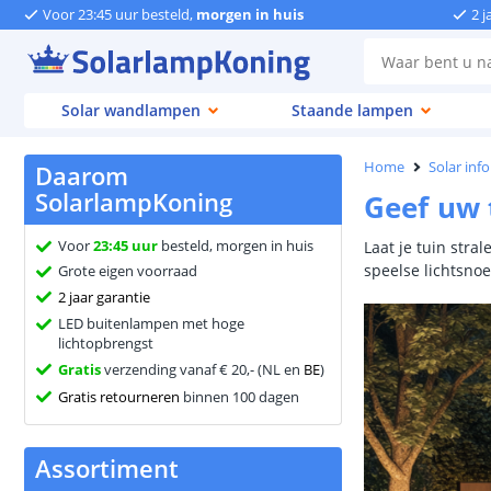
Voor 23:45 uur besteld,
morgen in huis
2 j
Solar wandlampen
Staande lampen
Home
Solar inf
Daarom
SolarlampKoning
Geef uw t
Voor
23:45 uur
besteld, morgen in huis
Laat je tuin stra
speelse lichtsno
Grote eigen voorraad
2 jaar garantie
LED buitenlampen met hoge
lichtopbrengst
Gratis
verzending vanaf € 20,- (NL en
BE
)
Gratis retourneren
binnen 100 dagen
Assortiment