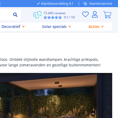
E
Klantbeoordeling 9.1
Klantenservice
15.445 reviews
9.1
/ 10
Decoratief
Solar specials
Acties
dloos. Ontdek stijlvolle wandlampen, krachtige prikspots,
al voor lange zomeravonden en gezellige buitenmomenten!