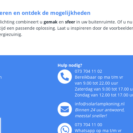
reren en ontdek de mogelijkheden
rlichting combineert u
gemak
en
sfeer
in uw buitenruimte. Of u nu 
ltijd een passende oplossing. Laat u inspireren door de voorbeeld
rgiezuinig.
Hulp nodig?
073 704 11 02
n
Bereikbaar op ma t/m vr
van 9.00 tot 22.00 uur
Zaterdag van 9.00 tot 17.00 
Zondag van 12.00 tot 17.00 u
info@solarlampkoning.nl
Binnen 24 uur antwoord,
meestal sneller!
073 704 11 00
Whatsapp op ma t/m vr