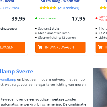
t - Recht
50 cm hoog - Warm wit
1
457
reviews
)
(
210
reviews
)
39
,
95
17
,
95
NIET 
OP VOORRAAD
VOOR
gingssensor
Set van 2 stuks
4 lich
Met filament led lamp
7,1M 
Sfeerverlichting: 12 Lumen
Licht
ELWAGEN
IN WINKELWAGEN
dlamp Sverre
wandlamp
en biedt een modern ontwerp met een up-
ct, wat zorgt voor een elegante verlichting van muren
n tevreden over de
eenvoudige montage
zonder
 automatische werking bij schemering. De combinatie