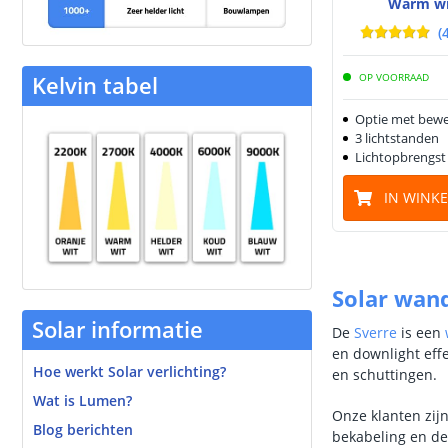
Warm wi
(
Kelvin tabel
OP VOORRAAD
Optie met bewe
3 lichtstanden
Lichtopbrengst
IN WINK
Solar wan
Solar informatie
De
Sverre
is een
en downlight effe
Hoe werkt Solar verlichting?
en schuttingen.
Wat is Lumen?
Onze klanten zij
Blog berichten
bekabeling en de