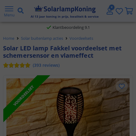
Gratis verzending vanaf € 20,- NL en BE
Menu
Al
13
jaar koning in prijs, kwaliteit & service
Klantbeoordeling 9.1
Home
Solar buitenlamp acties
Voordeelsets
Voor 23:45 uur besteld,
morgen in huis
Solar LED lamp Fakkel voordeelset met
schemersensor en vlameffect
(
393
reviews
)
VOORDEELSET