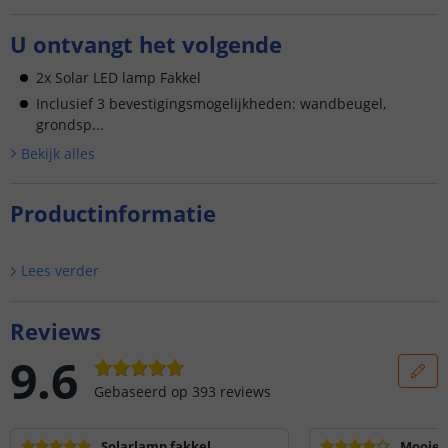
U ontvangt het volgende
2x Solar LED lamp Fakkel
Inclusief 3 bevestigingsmogelijkheden: wandbeugel,
grondsp...
Bekijk alle
s
Productinformatie
Lees verder
Reviews
9.6
Gebaseerd op
393
reviews
Solarlamp fakkel
Mooie 