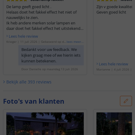
De lamp geeft goed licht .
Zijn v goede kwaliteit
Helaas doet het fakkel effect het niet of
Geven goed licht
nauwelijks te zien.
Ik heb andere merken solar lampen en
daar doet het fakkel effect het uitstekend.
Twee zitten nog in de doos. Dus hoe die
Lees hele review
zijn weet ik niet.
Krieger
|
11 juli 2026
|
Gebaseerd op de
lees meer
...
'
Solarlamp Fakkel | met vlameffect | Voo
Bedankt voor uw feedback. We
rdeelset van 4 stuks
'
kijken graag mee of we hierin iets
kunnen betekenen.
Lees hele review
Door
Danielle
op
maandag 13 juli 2026
Marianne
|
4 juli 2026
|
G
e
'
Solarlamp Fakkel | met 
oordeelset van 4 stuks
'
Bekijk alle
393
reviews
Foto's van klanten