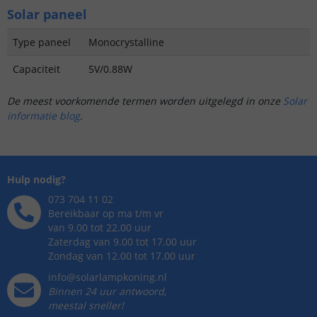
Solar paneel
Type paneel
Monocrystalline
Capaciteit
5V/0.88W
De meest voorkomende termen worden uitgelegd in onze
Solar
informatie blog
.
Hulp nodig?
073 704 11 02
Bereikbaar op ma t/m vr
van 9.00 tot 22.00 uur
Zaterdag van 9.00 tot 17.00 uur
Zondag van 12.00 tot 17.00 uur
info@solarlampkoning.nl
Binnen 24 uur antwoord,
meestal sneller!