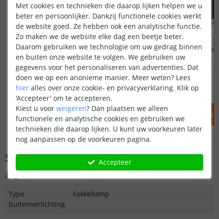
Met cookies en technieken die daarop lijken helpen we u
beter en persoonlijker. Dankzij functionele cookies werkt
de website goed. Ze hebben ook een analytische functie.
Zo maken we de website elke dag een beetje beter.
Solarlamp Fakkel
Voordeelset 3 
Daarom gebruiken we technologie om uw gedrag binnen
Met bewegende vlam
Warm
en buiten onze website te volgen. We gebruiken uw
(
47
reviews
)
(
gegevens voor het personaliseren van advertenties. Dat
doen we op een anonieme manier.
Meer weten?
Lees
19
,
95
OP VOORRAAD
OP VOORRAAD
hier
alles over onze cookie- en privacyverklaring. Klik op
'Accepteer' om te accepteren.
Kiest u voor
weigeren
?
Dan plaatsen we alleen
IN WINKELWAGEN
IN WINKELW
functionele en analytische cookies en gebruiken we
technieken die daarop lijken. U kunt uw voorkeuren later
nog aanpassen op de voorkeuren pagina.
Specificaties
Accepteer
Algemene kenmerken
Type
Fakkellamp
buitenverlichting