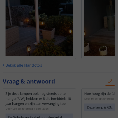
Bekijk alle
klantfoto’s
Vraag & antwoord
Zijn deze lampen ook nog steeds op te
Hoe hoog zijn de fakk
hangen?. Wij hebben er 8 die inmiddels 10
Door
Hilde
op
zaterdag 1 
jaar hangen en zijn aan vervanging toe.
Deze lamp is 63cm 
Door
Leo
op
zaterdag 4 april 2026
De Solarlamp Fakkel voordeelset 4