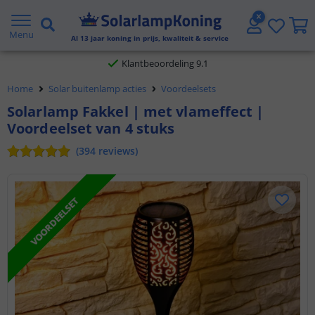
Gratis verzending vanaf € 20,- NL en BE
Menu
Klantbeoordeling 9.1
Al
13
jaar koning in prijs, kwaliteit & service
Voor 23:45 uur besteld,
morgen in huis
Home
Solar buitenlamp acties
Voordeelsets
Solarlamp Fakkel | met vlameffect |
Voordeelset van 4 stuks
(
394
reviews
)
VOORDEELSET