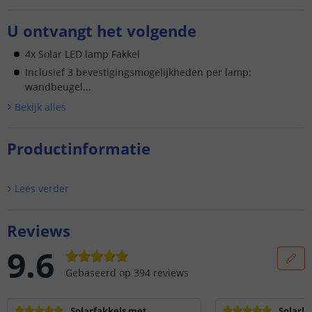
U ontvangt het volgende
4x Solar LED lamp Fakkel
Inclusief 3 bevestigingsmogelijkheden per lamp:
wandbeugel...
Bekijk alle
s
Productinformatie
Lees verder
Reviews
9.6
Gebaseerd op
394
reviews
Solarfakkels met
Solarla