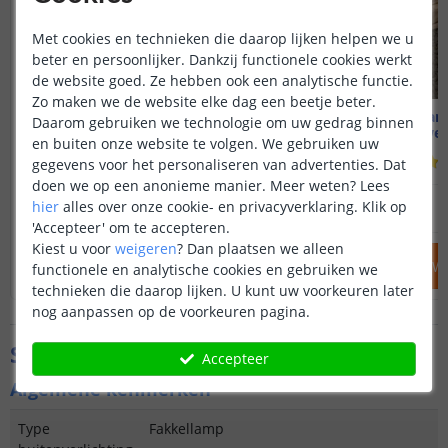
Met cookies en technieken die daarop lijken helpen we u
beter en persoonlijker. Dankzij functionele cookies werkt
de website goed. Ze hebben ook een analytische functie.
Zo maken we de website elke dag een beetje beter.
Voordeelset 2 stuks | Fakkel
Solarlam
Daarom gebruiken we technologie om uw gedrag binnen
Warm wit
Met beweg
en buiten onze website te volgen. We gebruiken uw
(
394
reviews
)
gegevens voor het personaliseren van advertenties. Dat
doen we op een anonieme manier.
Meer weten?
Lees
32
,
50
hier
alles over onze cookie- en privacyverklaring. Klik op
39
,
90
OP VOORRAAD
OP VOORRAAD
'Accepteer' om te accepteren.
Kiest u voor
weigeren
?
Dan plaatsen we alleen
IN WINKELWAGEN
IN WINKELW
functionele en analytische cookies en gebruiken we
technieken die daarop lijken. U kunt uw voorkeuren later
nog aanpassen op de voorkeuren pagina.
Specificaties
Accepteer
Algemene kenmerken
Type
Fakkellamp