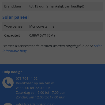
Brandduur
tot 15 uur (afhankelijk van laadtijd)
Solar paneel
Type paneel
Monocrystalline
Capaciteit
0.88W 5V/176Ma
De meest voorkomende termen worden uitgelegd in onze
Solar
informatie blog
.
Hulp nodig?
073 704 11 02
Bereikbaar op ma t/m vr
van 9.00 tot 22.00 uur
Zaterdag van 9.00 tot 17.00 uur
Zondag van 12.00 tot 17.00 uur
info@solarlampkoning.nl