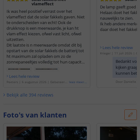
vlameffect
De lamp geeft goed lic
Ik was heel positief verrast over het
Helaas doet het fakkel
vlameffect dat de solar fakkels gaven. Niet
nauwelijks te zien.
te onderscheiden van echt! Ook de
Ik heb andere merken
drukknop is een meerwaarde, je kan ht
daar doet het fakkel e
vlam effect kiezen, ofwel vast licht, ofwel
Twee zitten nog in de
uitzetten.
zijn weet ik niet.
Dit laatste is n meerwaarde omdat dit bij
Lees hele review
opstart van de solar fakkels de batterij tot
Krieger
|
11 juli 2026
|
Ge
ht maximum zal opladen om zo de
'
Solarlamp Fakkel | met vl
Bedankt voo
zonnepaneeltjes volledig tot hun capaciteit
rdeelset van 4 stuks
'
kijken graag 
te benutten. Ik heb deze uitgeschakeld bij
opstart en 24u laten opladen waardoor
kunnen bete
Lees hele review
deze nu prachtig branden bij avond. Geeft
Door
Danielle
o
Peeters
|
6 augustus 2026
|
Gebaseerd
lees meer
...
een prachtige Arabische sfeer. Ook de
op de
'
Solarlamp Fakkel | Met vlameffect
extra gadgets zoals vijzen etc...zijn ideaal
| Voordeelset van 3 stuks
'
Bekijk alle
394
reviews
om te kiezen hoe of waar je de solar fakkels
wil installeren bv in zachte grond, aan
muur/wand, vastboren op verharde grond
etc...ook zit er n duidelijke
Foto's van klanten
gebruiksaanwijzing bij.
Ik ben heel blij met mijn aankoop en
daarom had ik er al extra bij besteld!