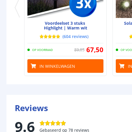
Voordeelset 3 stuks
Sol
Highlight | Warm wit
(
604
reviews
)
67
,
50
89
,
85
OP VOORRAAD
OP VOO
IN WINKELWAGEN
I
Reviews
9.6
Gebaseerd op
78
reviews