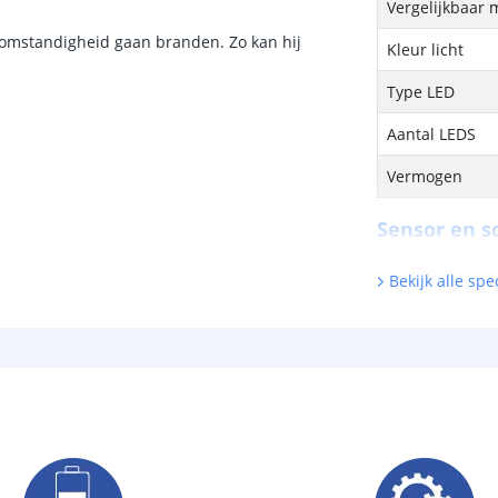
Vergelijkbaar 
e omstandigheid gaan branden. Zo kan hij
Kleur licht
Type LED
Aantal LEDS
Vermogen
Sensor en s
Schemersenso
Bekijk alle spec
Bewegingssen
Uitschakeltijd
Detectieafstan
Detectiehoek
Schakelaar aan