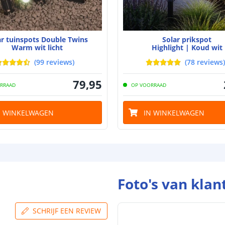
De meest voork
blog
.
ar tuinspots Double Twins
Solar prikspot
Warm wit licht
Highlight | Koud wit
(
99
reviews
)
(
78
reviews
)
79
,
95
RRAAD
OP VOORRAAD
N WINKELWAGEN
IN WINKELWAGEN
Foto's van klan
SCHRIJF EEN REVIEW