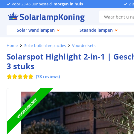
Voor 23:45 uur besteld,
morgen in huis
2 j
Solar wandlampen
Staande lampen
Home
Solar buitenlamp acties
Voordeelsets
Solarspot Highlight 2-in-1 | Ges
3 stuks
(
78
reviews
)
VOORDEELSET