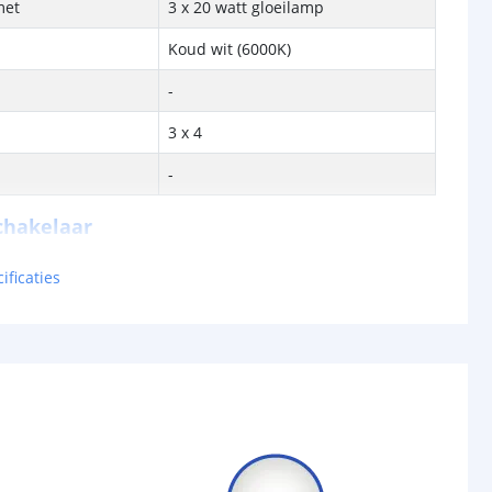
met
3 x 20 watt gloeilamp
Koud wit (6000K)
-
3 x 4
-
chakelaar
r
Ja
ificaties
sor
Nee
-
d (max)
-
-
/uit
Ja