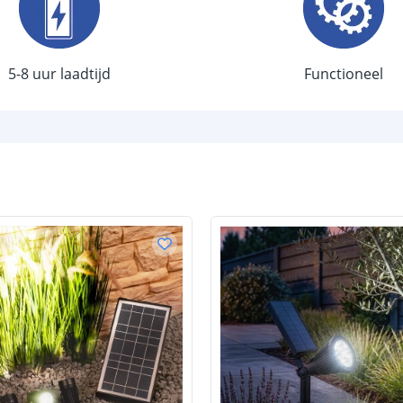
Aantal lichtst
Batterij
5-8 uur laadtijd
Functioneel
Type batterij
Capaciteit
Aantal batteri
Laadtijd
Brandduur
Solar panee
Type paneel
Capaciteit