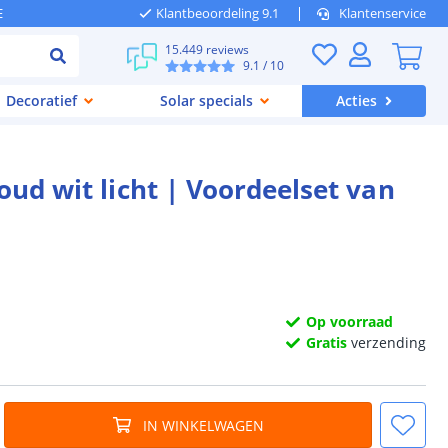
E
Klantbeoordeling 9.1
Klantenservice
15.449 reviews
9.1
/ 10
Decoratief
Solar specials
Acties
oud wit licht | Voordeelset van
Op voorraad
Gratis
verzending
IN WINKELWAGEN