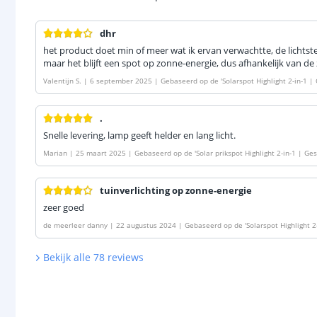
dhr
het product doet min of meer wat ik ervan verwachtte, de lichtst
maar het blijft een spot op zonne-energie, dus afhankelijk van de z
Valentijn S.
|
6 september 2025
|
Gebaseerd op de
'
Solarspot Highlight 2-in-1 
klamp | Koud wit licht | Voordeelset van 3 stuks
'
.
Snelle levering, lamp geeft helder en lang licht.
Marian
|
25 maart 2025
|
Gebaseerd op de
'
Solar prikspot Highlight 2-in-1 | G
mp | Koud wit licht
'
tuinverlichting op zonne-energie
zeer goed
de meerleer danny
|
22 augustus 2024
|
Gebaseerd op de
'
Solarspot Highlight 
én priklamp | Koud wit licht | Voordeelset van 3 stuks
'
Bekijk alle
78
reviews