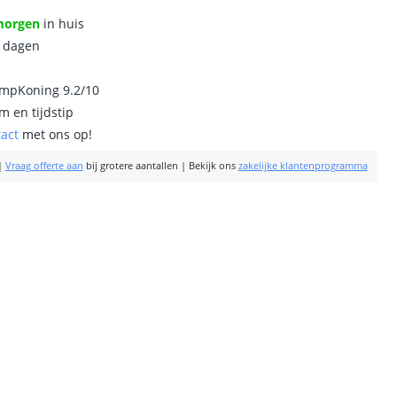
morgen
in huis
0 dagen
ampKoning 9.2/10
m en tijdstip
tact
met ons op!
|
Vraag offerte aan
bij grotere aantallen
|
Bekijk ons
zakelijke klantenprogramma