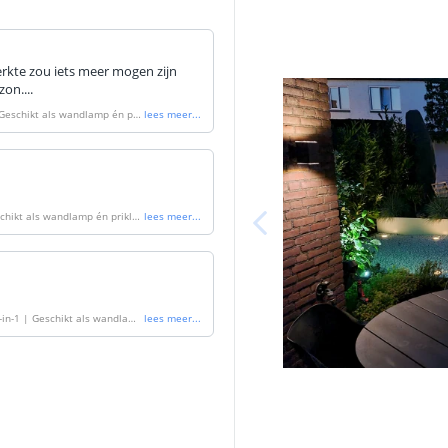
erkte zou iets meer mogen zijn
on....
| Geschikt als wandlamp én pri
lees meer
...
eschikt als wandlamp én prikla
lees meer
...
2-in-1 | Geschikt als wandlamp
lees meer
...