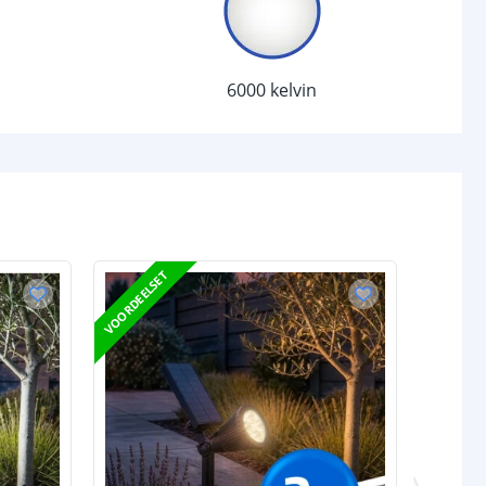
anden
2
6000 kelvin
Lithium
2200 Mah
jen
3 x 1
5-8 uur (afhankelijk van zonlicht)
VOORDEELSET
tot 9 uur (afhankelijk laadtijd en
lichtstand)
l
Polycrystalline
3 x 2 Watt