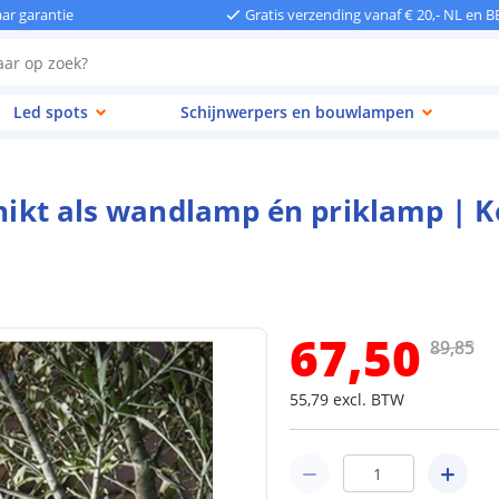
aar garantie
Gratis verzending vanaf € 20,- NL en B
Led spots
Schijnwerpers en bouwlampen
chikt als wandlamp én priklamp | K
67
,
50
89
,
85
55
,
79
excl.
BTW