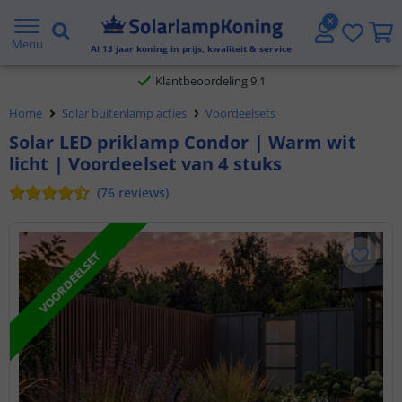
Gratis verzending vanaf € 20,- NL en BE
Menu
Al
13
jaar koning in prijs, kwaliteit & service
Klantbeoordeling 9.1
Home
Solar buitenlamp acties
Voordeelsets
Voor 23:45 uur besteld,
morgen in huis
Solar LED priklamp Condor | Warm wit
licht | Voordeelset van 4 stuks
(
76
reviews
)
VOORDEELSET