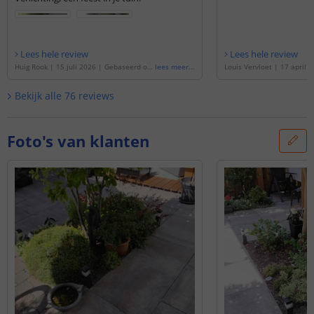
Lees hele review
Lees hele review
Huig Rook
|
15 juli 2026
|
Gebaseerd op
lees meer
...
Louis Vervloet
|
17 april 
de
'
Solar LED priklamp Condor | Warm wi
rd op de
'
Solar LED prikla
t licht | Voordeelset van 4 stuks
'
rm wit licht | Voordeelset
Bekijk alle
76
reviews
Foto's van klanten