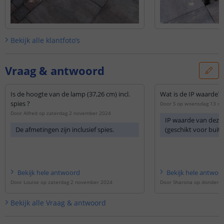
Bekijk alle
klantfoto’s
Vraag & antwoord
Is de hoogte van de lamp (37,26 cm) incl.
Wat is de IP waarde?
spies ?
Door
S
op
woensdag 13 de
Door
Alfred
op
zaterdag 2 november 2024
IP waarde van deze 
De afmetingen zijn inclusief spies.
(geschikt voor buit
Bekijk
hele
antwoord
Bekijk
hele
antwoo
Door
Louise
op
zaterdag 2 november 2024
Door
Sharona
op
donderda
Bekijk alle
Vraag & antwoord