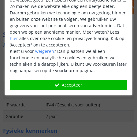
Zo maken we de website elke dag een beetje beter.
IN WINKELWAGEN
IN WINKELW
Daarom gebruiken we technologie om uw gedrag binnen
en buiten onze website te volgen. We gebruiken uw
gegevens voor het personaliseren van advertenties. Dat
doen we op een anonieme manier.
Meer weten?
Lees
Specificaties
hier
alles over onze cookie- en privacyverklaring. Klik op
Algemene kenmerken
'Accepteer' om te accepteren.
Kiest u voor
weigeren
?
Dan plaatsen we alleen
Type
Priklamp
functionele en analytische cookies en gebruiken we
buitenverlichting
technieken die daarop lijken. U kunt uw voorkeuren later
nog aanpassen op de voorkeuren pagina.
Functie
Decoratief
Accepteer
Aantal lampen in
4
set
IP waarde
IP44 (Geschikt voor buiten)
Garantie
2 jaar
Fysieke kenmerken