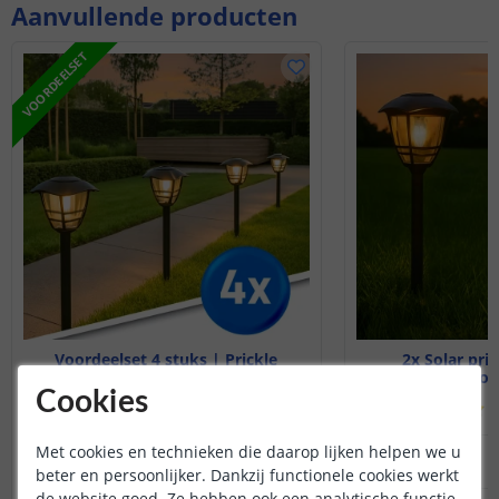
Aanvullende producten
VOORDEELSET
Voordeelset 4 stuks | Prickle
2x Solar pri
Warm wit
50 cm hoog
Cookies
(
210
reviews
)
(
Met cookies en technieken die daarop lijken helpen we u
32
,
95
35
,
90
OP VOORRAAD
OP VOORRAAD
beter en persoonlijker. Dankzij functionele cookies werkt
de website goed. Ze hebben ook een analytische functie.