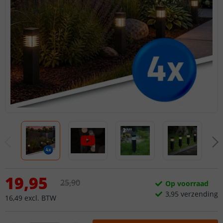
19
,
95
25
,
90
Op voorraad
3,
95
verzending
16
,
49
excl.
BTW