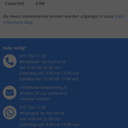
Capaciteit
0,9W
De meest voorkomende termen worden uitgelegd in onze
Solar
informatie blog
.
Hulp nodig?
073 704 11 02
Bereikbaar op ma t/m vr
van 9.00 tot 22.00 uur
Zaterdag van 9.00 tot 17.00 uur
Zondag van 12.00 tot 17.00 uur
info@solarlampkoning.nl
Binnen 24 uur antwoord,
meestal sneller!
073 704 11 00
Whatsapp op ma t/m vr
van 9.00 tot 22.00 uur
Zaterdag van 9.00 tot 17.00 uur