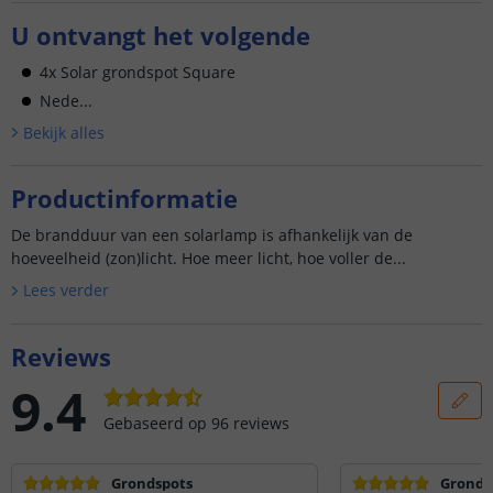
U ontvangt het volgende
4x Solar grondspot Square
Nede...
Bekijk alle
s
Productinformatie
De brandduur van een solarlamp is afhankelijk van de
hoeveelheid (zon)licht. Hoe meer licht, hoe voller de...
Lees verder
Reviews
9.4
Gebaseerd op
96
reviews
Grondspots
Gronds