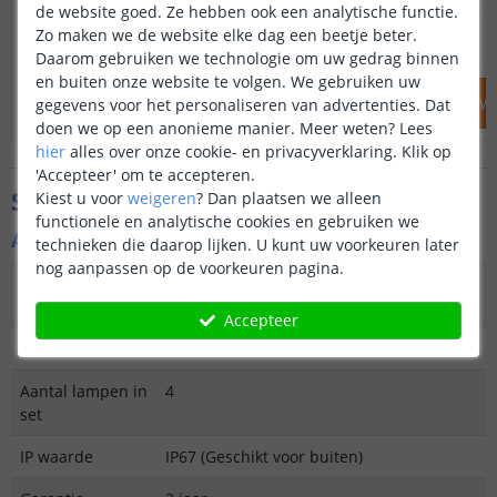
de website goed. Ze hebben ook een analytische functie.
12
,
95
Zo maken we de website elke dag een beetje beter.
OP VOORRAAD
OP VOORRAAD
Daarom gebruiken we technologie om uw gedrag binnen
en buiten onze website te volgen. We gebruiken uw
IN WINKELWAGEN
IN WINKELW
gegevens voor het personaliseren van advertenties. Dat
doen we op een anonieme manier.
Meer weten?
Lees
hier
alles over onze cookie- en privacyverklaring. Klik op
'Accepteer' om te accepteren.
Specificaties
Kiest u voor
weigeren
?
Dan plaatsen we alleen
functionele en analytische cookies en gebruiken we
Algemene kenmerken
technieken die daarop lijken. U kunt uw voorkeuren later
nog aanpassen op de voorkeuren pagina.
Type
Grondlamp
buitenverlichting
Accepteer
Functie
Functioneel en decoratief
Aantal lampen in
4
set
IP waarde
IP67 (Geschikt voor buiten)