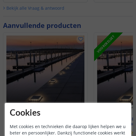
Bekijk alle
Vraag & antwoord
Aanvullende producten
VOORDEELSET
Cookies
Solar grondspot Square
Voordeelset 8 
Warm wit licht
Warm
Met cookies en technieken die daarop lijken helpen we u
(
96
reviews
)
beter en persoonlijker. Dankzij functionele cookies werkt