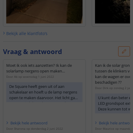
Bekijk alle
klantfoto’s
Vraag & antwoord
Moet ik ook iets aanzetten? Ik kan de
Kan ik de solar grondv
solarlamp nergens open maken…
tussen de klinkers van de oprit plaatsen
kan de wagen er over 
Door
Ab
op
woensdag 1 juni 2022
beschadigen ??
De Square heeft geen uit of aan
Door
Dirk
op
zondag 2 jan
schakelaar en hoeft u de lamp nergens
open te maken daarvoor. Het licht gaat
U kunt dan beter ev
automatisch branden wanneer het gaat
LED grondspot extra
schemeren.
Deze kunnen tot we
aan.
Bekijk
hele
antwoord
Bekijk
hele
antwoo
Door
Sharona
op
donderdag 2 juni 2022
Door
Maurice
op
maandag 