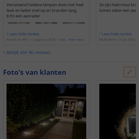
Verrassend heldere lampen doen het heel
Ze zijn heel mooi br
leuk en laden snel op en branden lang.
lumen zeker een aan
Echt een aanrader
Lees hele review
Lees hele review
Patrick de Wit
|
1 augustus 2026
|
Geba
lees meer
...
BILEN Birol
|
5 juli 2026
|
seerd op de
'
Solar grondspot Square | W
de
'
Solar grondspot Square
arm wit licht | Met schemersensor | Set
cht | Set van 8 stuks
'
Bekijk alle
96
reviews
van 4 stuks
'
Foto's van klanten