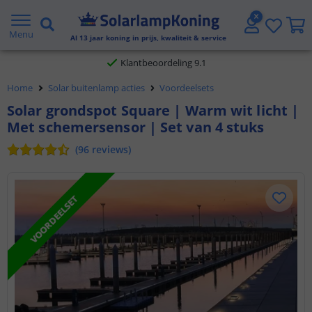
Gratis verzending vanaf € 20,- NL en BE
Menu
Al
13
jaar koning in prijs, kwaliteit & service
Klantbeoordeling 9.1
Home
Solar buitenlamp acties
Voordeelsets
Voor 23:45 uur besteld,
morgen in huis
Solar grondspot Square | Warm wit licht |
Met schemersensor | Set van 4 stuks
(
96
reviews
)
VOORDEELSET