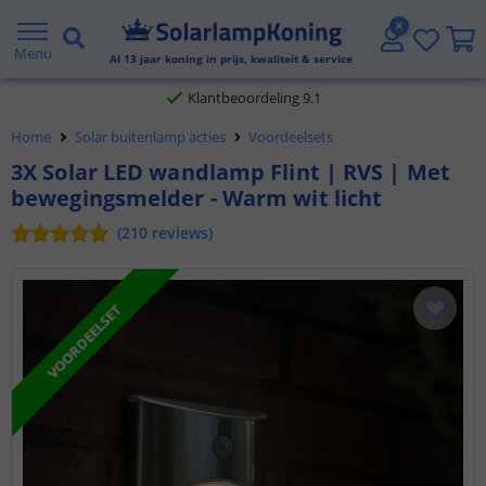
Gratis verzending vanaf € 20,- NL en BE
Menu
Al
13
jaar koning in prijs, kwaliteit & service
Klantbeoordeling 9.1
Voor 23:45 uur besteld,
morgen in huis
Home
Solar buitenlamp acties
Voordeelsets
3X Solar LED wandlamp Flint | RVS | Met
bewegingsmelder - Warm wit licht
(
210
reviews
)
VOORDEELSET