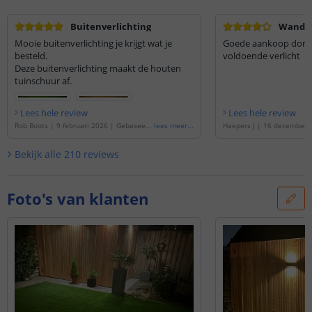
Buitenverlichting
Wandl
Mooie buitenverlichting je krijgt wat je
Goede aankoop donke
besteld.
voldoende verlicht
Deze buitenverlichting maakt de houten
tuinschuur af.
Lees hele review
Lees hele review
Rob Boots
|
9 februari 2026
|
Gebaseerd
lees meer
...
Haepers J
|
16 december 
op de
'
Solar LED wandlamp Flint | RVS |
erd op de
'
Solar LED wandl
Met bewegingsmelder - Warm wit licht
'
S | Met bewegingsmelder -
Bekijk alle
210
reviews
t
'
Foto's van klanten