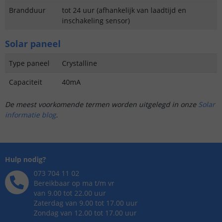
Brandduur
tot 24 uur (afhankelijk van laadtijd en
inschakeling sensor)
Solar paneel
Type paneel
Crystalline
Capaciteit
40mA
De meest voorkomende termen worden uitgelegd in onze
Solar
informatie blog
.
Hulp nodig?
073 704 11 02
Bereikbaar op ma t/m vr
van 9.00 tot 22.00 uur
Zaterdag van 9.00 tot 17.00 uur
Zondag van 12.00 tot 17.00 uur