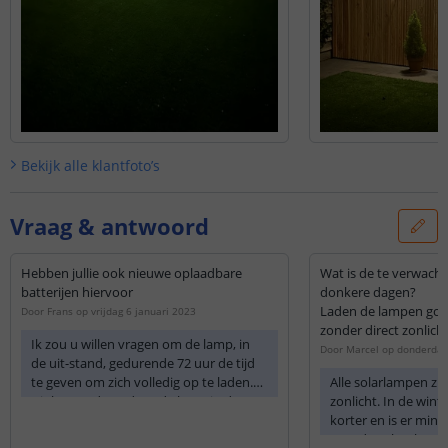
Bekijk alle
klantfoto’s
Vraag & antwoord
Hebben jullie ook nieuwe oplaadbare
Wat is de te verwach
batterijen hiervoor
donkere dagen?
Laden de lampen goed
Door
Frans
op
vrijdag 6 januari 2023
zonder direct zonlich
Ik zou u willen vragen om de lamp, in
Door
Marcel
op
donderdag
de uit-stand, gedurende 72 uur de tijd
te geven om zich volledig op te laden.
Alle solarlampen zij
Dit kunt u doen door de lamp in de UIT-
zonlicht. In de wint
stand te zetten en op een zonnige plek
korter en is er mind
te plaatsen of, wanneer de zon het af
waardoor het kan 