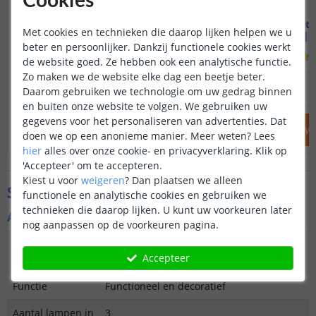
Cookies
Solar wandlamp Flint zwart
Voordeelset 3
Met cookies en technieken die daarop lijken helpen we u
Warm wit licht
Zwart | 
beter en persoonlijker. Dankzij functionele cookies werkt
(
17
reviews
)
de website goed. Ze hebben ook een analytische functie.
Zo maken we de website elke dag een beetje beter.
14
,
95
NIET OP VOORRAAD
OP VOORRAAD
Daarom gebruiken we technologie om uw gedrag binnen
en buiten onze website te volgen. We gebruiken uw
gegevens voor het personaliseren van advertenties. Dat
IN WINKELWAGEN
IN WINKELW
doen we op een anonieme manier.
Meer weten?
Lees
hier
alles over onze cookie- en privacyverklaring. Klik op
'Accepteer' om te accepteren.
Kiest u voor
weigeren
?
Dan plaatsen we alleen
Specificaties
functionele en analytische cookies en gebruiken we
technieken die daarop lijken. U kunt uw voorkeuren later
Algemene kenmerken
nog aanpassen op de voorkeuren pagina.
Type
Wandlamp
Accepteer
buitenverlichting
Functie
Functioneel en decoratief
Aantal lampen in
3