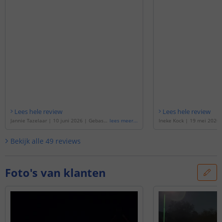
Lees hele review
Lees hele review
Jannie Tazelaar
|
10 juni 2026
|
Gebase
lees meer
...
Ineke Kock
|
19 mei 2026
erd op de
'
Solar up down wandlamp Njor
p de
'
Solar up down wandl
d | Warm wit licht
'
arm wit licht | Voordeelse
Bekijk alle
49
reviews
Foto's van klanten