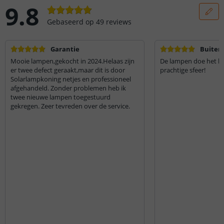
9.8
Gebaseerd op
49
reviews
Garantie
Buitenv
Mooie lampen,gekocht in 2024.Helaas zijn
De lampen doe het he
er twee defect geraakt,maar dit is door
prachtige sfeer!
Solarlampkoning netjes en professioneel
afgehandeld. Zonder problemen heb ik
twee nieuwe lampen toegestuurd
gekregen. Zeer tevreden over de service.