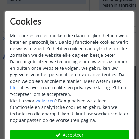
regen in aanraking
armatuur in aanra
grote hoeveelheden 
Bekijk
hele
antwoord
Bekijk
hele
antwoo
Cookies
verstandig om de lam
Door
Danielle
op
maandag 13 november 2023
Door
Sharona
op
maandag 
bergen
Met cookies en technieken die daarop lijken helpen we u
Bekijk alle
Vraag & antwoord
beter en persoonlijker. Dankzij functionele cookies werkt
de website goed. Ze hebben ook een analytische functie.
Aanvullende producten
Zo maken we de website elke dag een beetje beter.
Daarom gebruiken we technologie om uw gedrag binnen
en buiten onze website te volgen. We gebruiken uw
gegevens voor het personaliseren van advertenties. Dat
doen we op een anonieme manier.
Meer weten?
Lees
hier
alles over onze cookie- en privacyverklaring. Klik op
'Accepteer' om te accepteren.
Kiest u voor
weigeren
?
Dan plaatsen we alleen
functionele en analytische cookies en gebruiken we
technieken die daarop lijken. U kunt uw voorkeuren later
nog aanpassen op de voorkeuren pagina.
Accepteer