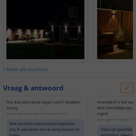
Bekijk alle
klantfoto’s
Vraag & antwoord
Hoi, kan deze lamp tegen vorst? Groeten,
Hoeveel IP is het wa
Sunny
Met vriendelijke groet
Ingrid
Door
Sunny
op
zondag 12 november 2023
Door
Ingrid
op
vrijdag 3 m
Met extreme weersomstandigheden
zou ik adviseren om de lamp binnen te
Deze zijn geschikt 
halen.
verlichting alleen m