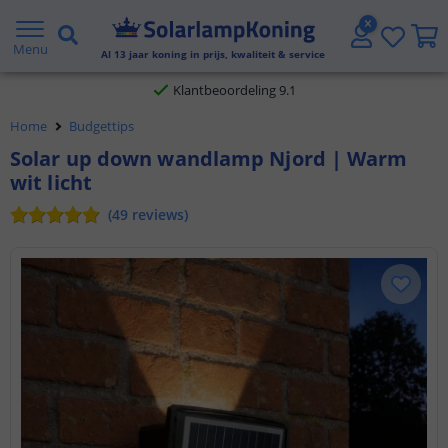
Gratis verzending vanaf € 20,- NL en BE
Menu
Al
13
jaar koning in prijs, kwaliteit & service
Klantbeoordeling 9.1
Home
Budgettips
Voor 23:45 uur besteld,
morgen in huis
Solar up down wandlamp Njord | Warm
wit licht
(
49
reviews
)