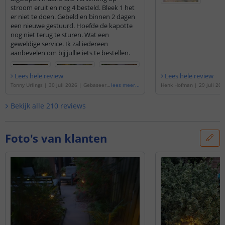
stroom eruit en nog 4 besteld. Bleek 1 het
er niet te doen. Gebeld en binnen 2 dagen
een nieuwe gestuurd. Hoefde de kapotte
nog niet terug te sturen. Wat een
geweldige service. Ik zal iedereen
aanbevelen om bij jullie iets te bestellen.
Lees hele review
Lees hele review
Tonny Urlings
|
30 juli 2026
|
Gebaseerd
lees meer
...
Henk Hofman
|
29 juli 202
op de
'
Solar priklamp Prickle | Warm wit
op de
'
Solar priklamp Pric
licht | Set van 2 stuks
'
licht | Set van 2 stuks
'
Bekijk alle
210
reviews
Foto's van klanten