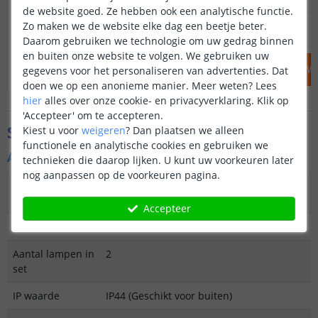
de website goed. Ze hebben ook een analytische functie.
32
,
95
Zo maken we de website elke dag een beetje beter.
35
,
90
OP VOORRAAD
NIET OP VOORRAAD
Daarom gebruiken we technologie om uw gedrag binnen
en buiten onze website te volgen. We gebruiken uw
IN WINKELWAGEN
IN WINKELW
gegevens voor het personaliseren van advertenties. Dat
doen we op een anonieme manier.
Meer weten?
Lees
hier
alles over onze cookie- en privacyverklaring. Klik op
'Accepteer' om te accepteren.
Specificaties
Kiest u voor
weigeren
?
Dan plaatsen we alleen
functionele en analytische cookies en gebruiken we
Algemene kenmerken
technieken die daarop lijken. U kunt uw voorkeuren later
nog aanpassen op de voorkeuren pagina.
Type
Priklamp
buitenverlichting
Accepteer
Functie
Decoratief
Aantal lampen in
2
set
IP waarde
IP44 (Geschikt voor buiten)