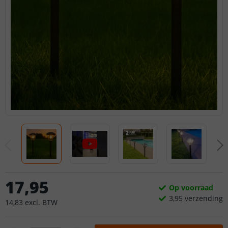
17
,
95
Op voorraad
3,
95
verzending
14
,
83
excl.
BTW