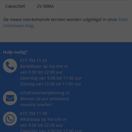
Capaciteit
2V 30Ma
De meest voorkomende termen worden uitgelegd in onze
Solar
informatie blog
.
Hulp nodig?
073 704 11 02
Bereikbaar op ma t/m vr
van 9.00 tot 22.00 uur
Zaterdag van 9.00 tot 17.00 uur
Zondag van 12.00 tot 17.00 uur
info@solarlampkoning.nl
Binnen 24 uur antwoord,
meestal sneller!
073 704 11 00
Whatsapp op ma t/m vr
van 9.00 tot 22.00 uur
Zaterdag van 9.00 tot 17.00 uur