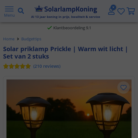
Gratis verzending vanaf € 20,- NL en BE
Menu
Al
13
jaar koning in prijs, kwaliteit & service
Klantbeoordeling 9.1
Home
Budgettips
Voor 23:45 uur besteld,
morgen in huis
Solar priklamp Prickle | Warm wit licht |
Set van 2 stuks
(
210
reviews
)