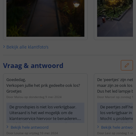
Bekijk alle
klantfoto’s
Vraag & antwoord
Goededag,
De 'peertjes' zijn net 
Verkopen jullie het prik gedeelte ook los?
maar zijn ze ook los 
Groetjes
Dus het led lampje bi
Door
Malou
op
donderdag 9 mei 2024
Door
Marcel
op
zondag 1 
De grondspies is niet los verkrijgbaar.
De peertjes zelf he
Uiteraard is het wel mogelijk om de
los verkrijgbaar in 
klantenservice hiervoor te benaderen.
Mocht u problemen 
Wij kijken dan mee naar een oplossing.
ervaren bij de lamp
Bekijk
hele
antwoord
Bekijk
hele
antwoo
beste contact met 
Door
Louise
op
vrijdag 10 mei 2024
Door
Levi
op
zondag 1 okt
info@ledkoning.nl