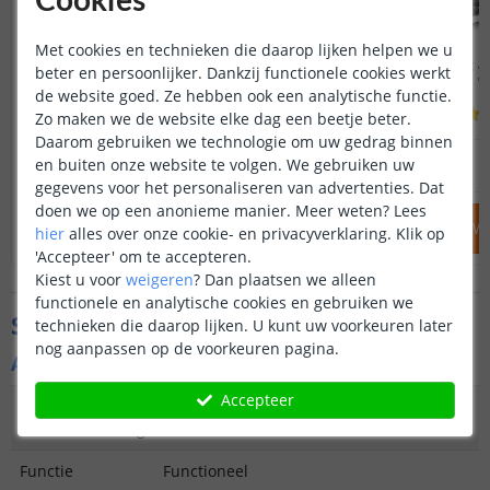
Cookies
Met cookies en technieken die daarop lijken helpen we u
Solar grondspot Square
Voordeelset 4 
beter en persoonlijker. Dankzij functionele cookies werkt
Warm wit licht
Grijs | 
de website goed. Ze hebben ook een analytische functie.
(
96
reviews
)
Zo maken we de website elke dag een beetje beter.
Daarom gebruiken we technologie om uw gedrag binnen
12
,
95
en buiten onze website te volgen. We gebruiken uw
OP VOORRAAD
OP VOORRAAD
gegevens voor het personaliseren van advertenties. Dat
doen we op een anonieme manier.
Meer weten?
Lees
IN WINKELWAGEN
IN WINKELW
hier
alles over onze cookie- en privacyverklaring. Klik op
'Accepteer' om te accepteren.
Kiest u voor
weigeren
?
Dan plaatsen we alleen
functionele en analytische cookies en gebruiken we
Specificaties
technieken die daarop lijken. U kunt uw voorkeuren later
nog aanpassen op de voorkeuren pagina.
Algemene kenmerken
Accepteer
Type
Grondlamp/grondspot
buitenverlichting
Functie
Functioneel