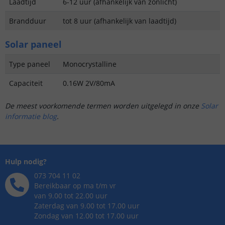
Laadtijd
6-12 uur (afhankelijk van zonlicht)
Brandduur
tot 8 uur (afhankelijk van laadtijd)
Solar paneel
Type paneel
Monocrystalline
Capaciteit
0.16W 2V/80mA
De meest voorkomende termen worden uitgelegd in onze
Solar
informatie blog
.
Hulp nodig?
073 704 11 02
Bereikbaar op ma t/m vr
van 9.00 tot 22.00 uur
Zaterdag van 9.00 tot 17.00 uur
Zondag van 12.00 tot 17.00 uur