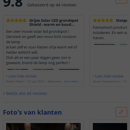
9.8
Gebaseerd op
44
reviews
Grijze Solar LED grondspot
Steiger
Shield - warm en koud
Fantastisch product. 
licht
Een zeer mooie solar led grondspot !
instaleren. En een a
Oersterk en geeft een mooi licht rondom
haven.
de lamp.
Je kan zelf er voor kiezen of je warm wil of
helder witlicht wilt.
Ook als er een paar dagen geen zon is
geweest, brand de lamp nog perfect !
Lees hele review
Lees hele review
Robert Faber
|
21 juli 2026
|
Gebaseerd
lees meer
...
Haven Nieuwesluis
|
14 m
op de
'
Grijze Solar LED grondspot Shield
aseerd op de
'
Grijze Solar
| warm en koud licht | Voordeelset van
Shield | warm en koud lic
Bekijk alle
44
reviews
6 stuks
'
t van 6 stuks
'
Foto's van klanten