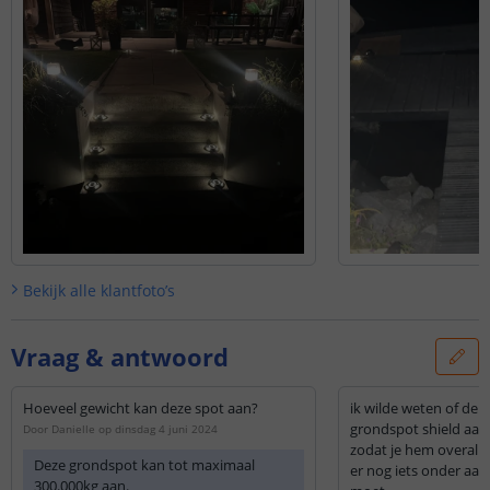
Bekijk alle
klantfoto’s
Vraag & antwoord
Hoeveel gewicht kan deze spot aan?
ik wilde weten of de gr
grondspot shield aan 
Door
Danielle
op
dinsdag 4 juni 2024
zodat je hem overal ne
Deze grondspot kan tot maximaal
er nog iets onder aan
300.000kg aan.