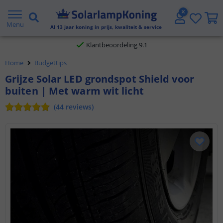
Gratis verzending vanaf € 20,- NL en BE
Menu
Al
13
jaar koning in prijs, kwaliteit & service
Klantbeoordeling 9.1
Home
Budgettips
Voor 23:45 uur besteld,
morgen in huis
Grijze Solar LED grondspot Shield voor
buiten | Met warm wit licht
(
44
reviews
)